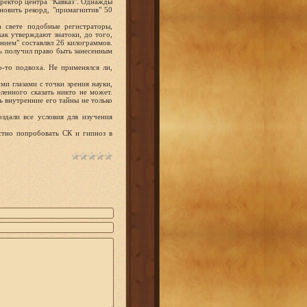
иректор центра "Кавказ". Однажды
новить рекорд, "примагнитив" 50
а свете подобные регистраторы,
ак утверждают знатоки, до того,
нием" составлял 26 килограммов.
ь получил право быть занесенным
о-то подвоха. Не применялся ли,
ми глазами с точки зрения науки,
ленного сказать никто не может.
 внутренние его тайны не только
здали все условия для изучения
стно попробовать СК и гипноз в