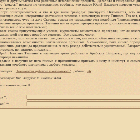
руди и другим частям тела различные металлические предметы. Делал это и генеральный д
го "фокусы" показали по телевидению, сообщив, что вскоре Юрий Павлович намерен уста
илограммов груза.
огут поинтересоваться, а кто и где такие "рекорды" фиксирует? Оказывается, есть н
аносящие самые невероятные достижения человека в знаменитую книгу Гиннеса. Так вот, к
ак свершилось чудо на даче Сталина, рекорд по удержанию веса подобным "примагничива
оэтому нетрудно прикинуть: Ткаченко почти вдвое перекрыл прежнее достижение и тепер
 число тех, о ком знает весь мир.
осле сеанса присутствующие ученые, журналисты основательно проверяли, нет ли каког
кажем, клей или иное подобное вещество. Все оказалось чисто.
стественно, мои коллеги пытали специалистов о том, как можно объяснить увиденное свои
еноменальных возможностей человеческого организма. К сожалению, пока ничего опреде
дни лишь догадки да предположения. А ведь рекорд действительно удивительный. Раскрыть
нтересно, но, видимо, и полезно...
рий Павлович Ткаченко в настоящее время работает в Арабских Эмиратах, где ему со
рироды механизма.
едавно я получил от него письмо с приглашением приехать к нему в институт и совме
азвитии лечебного магнетизма у любого человека...
атегория
:
Энциклопедия чудесного и непознанного"
|
Добавил
:
plv
росмотров
:
807
|
Загрузок
:
0
|
Рейтинг
:
0.0
/
0
его комментариев
:
0
мя *:
ail *: