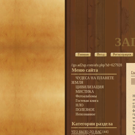
ЗА
Главная
Вход
Регистрация
//go.ad2up.com/afu.php?id=627928
Меню сайта
Гл
ЧУДЕСА НА ПЛАНЕТЕ
ЗЕМЛЯ
ЦИВИЛИЗАЦИЯ
МИСТИКА
Фотоальбомы
Н
э
Гостевая книга
о
НЛО
П
ПОЛЕЗНОЕ
ф
Непознанное
г
м
ч
Категории раздела
з
В
ЧТО БЫЛО ДО НАС
[44]
"