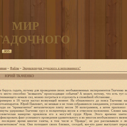
МИР
ГАДОЧНОГО
RSS
авная
»
Файлы
»
Энциклопедия чудесного и непознанного"
ЮРИЙ ТКАЧЕНКО
е берусь гадать, почему для проведения своих необыкновенных экспериментов Ткаченко в
то место способно "возвысить" происходящие события? А может, потому, что есть тут сау
тнимающего немало сил, можно погреться и отдохнуть в спокойной обстановке...
римерно в 16 часов настал волнующий момент. На обнаженного до пояса Ткаченко на
отоаппаратов. Юрий Павлович, не мешкая и не томя собравшихся ожиданием, установил н
руди он "примагнитил" металлическую плиту весом 30 килограммов, а затем приложил 
инуты удерживал Ткаченко груз в полцентнера весом в отвесном положении. Словно как
еловеческая намертво приклеила его к могучей груди Юрия. Этого времени хвати
афиксировать факт успешного проведения удивительного и во многом необъяснимого явлен
 последнее время многие газеты, в том числе и "Правда", не раз рассказывали о л
магнетизмом" тела. Они потешают своих близких, соседей, кое-кто даже выступает перед