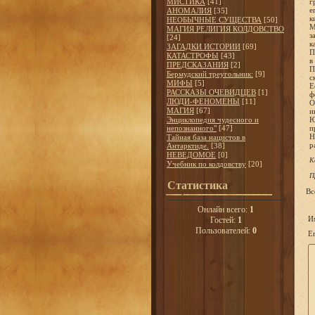
МИСТИКА
[41]
г
е
АНОМАЛИЯ
[35]
к
НЕОБЫЧНЫЕ СУЩЕСТВА
[50]
М
МАГИЯ РЕЛИГИЯ КОЛДОВСТВО
з
[24]
к
ЗАГАДКИ ИСТОРИИ
[69]
П
КАТАСТРОФЫ
[43]
в
ПРЕДСКАЗАНИЯ
[2]
П
Бермудский треугольник:
[9]
с
МИФЫ
[5]
Е
РАССКАЗЫ ОЧЕВИДЦЕВ
[1]
ф
ЛЮДИ-ФЕНОМЕНЫ
[11]
О
МАГИЯ
[67]
и
Энциклопедия чудесного и
Ю
непознанного"
[47]
п
Н
Тайная база нацистов в
р
Антарктиде.
[38]
НЕВЕДОМОЕ
[0]
К
Учебник по колдовству
[20]
П
Статистика
Вс
Онлайн всего:
1
И
Гостей:
1
Пользователей:
0
Em