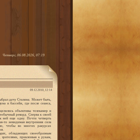
Четверг, 06.08.2026, 07:19
09.12.2010, 12:14
ыбрал дачу Сталина. Может быть,
на и бассейн, где после сеанса,
целились объективы телекамер и
еобычный рекорд. Сперва к своей
к ней еще одну. Почти четверть
ая-то невидимая внутренняя сила
ло, чтобы во многих ракурсах
ия.
юдях, обладающих своеобразным
 зрителями, приклеивая к рукам,