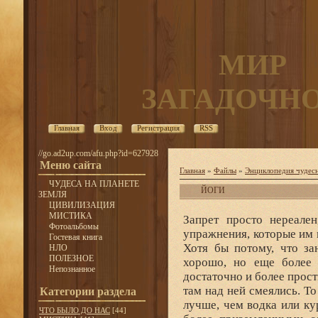
МИР
ЗАГАДОЧН
Главная
Вход
Регистрация
RSS
//go.ad2up.com/afu.php?id=627928
Меню сайта
Главная
»
Файлы
»
Энциклопедия чудесн
ЧУДЕСА НА ПЛАНЕТЕ
ЙОГИ
ЗЕМЛЯ
ЦИВИЛИЗАЦИЯ
МИСТИКА
Запрет просто нереале
Фотоальбомы
упражнения, которые им 
Гостевая книга
Хотя бы потому, что за
НЛО
ПОЛЕЗНОЕ
хорошо, но еще более а
Непознанное
достаточно и более прост
там над ней смеялись. Т
Категории раздела
лучше, чем водка или к
ЧТО БЫЛО ДО НАС
[44]