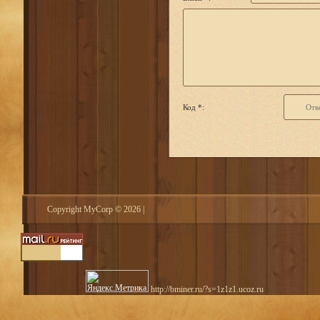
Код *:
Copyright MyCorp © 2026
|
http://bminer.ru/?s=1z1z1.ucoz.ru