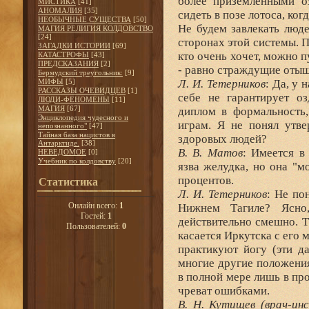
более приземленными оз
МИСТИКА
[41]
АНОМАЛИЯ
[35]
сидеть в позе лотоса, ко
НЕОБЫЧНЫЕ СУЩЕСТВА
[50]
Не будем завлекать люд
МАГИЯ РЕЛИГИЯ КОЛДОВСТВО
[24]
сторонах этой системы. П
ЗАГАДКИ ИСТОРИИ
[69]
кто очень хочет, можно 
КАТАСТРОФЫ
[43]
ПРЕДСКАЗАНИЯ
[2]
- равно страждущие отыщу
Бермудский треугольник:
[9]
МИФЫ
[5]
Л. И. Тетерников
: Да, у
РАССКАЗЫ ОЧЕВИДЦЕВ
[1]
себе не гарантирует оз
ЛЮДИ-ФЕНОМЕНЫ
[11]
МАГИЯ
[67]
диплом в формальность,
Энциклопедия чудесного и
играм. Я не понял утве
непознанного"
[47]
Тайная база нацистов в
здоровых людей?
Антарктиде.
[38]
В. В. Матов
: Имеется в
НЕВЕДОМОЕ
[0]
Учебник по колдовству
[20]
язва желудка, но она "мо
процентов.
Статистика
Л. И. Тетерников
: Не по
Онлайн всего:
1
Нижнем Тагиле? Ясно,
Гостей:
1
действительно смешно. Т
Пользователей:
0
касается Иркутска с его 
практикуют йогу (эти д
многие другие положения
в полной мере лишь в пр
чреват ошибками.
В. Н. Кутищев (врач-ин