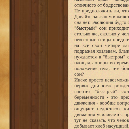
отличного от бодрствован
Не предположить ли, что
Давайте заглянем в живо
сна нет. Эволюция будто
"быстрый" сон приходит
столько же, сколько у чел
некоторые птицы предпоч
на все свои четыре лап
подражая хозяевам, блаже
нуждается в "быстром" 
площадь опоры во время
положение тела, тем бо
сон?
Иначе просто невозможно
первые дни после рожде
гипотез "быстрый" со
беременности - это пре
движения - вообще вопро
ощущает недостаток ки
движения усиливается пр
туг не сказать, что чел
добывает хлеб насущный