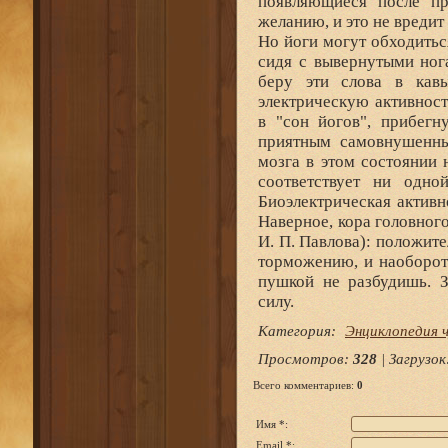
появляющиеся после пр
желанию, и это не вредит
Но йоги могут обходиться
сидя с вывернутыми нога
беру эти слова в кавы
электрическую активност
в "сон йогов", прибег
приятным самовнушенны
мозга в этом состоянии 
соответствует ни одн
Биоэлектрическая активн
Наверное, кора головног
И. П. Павлова): положит
торможению, и наоборот.
пушкой не разбудишь. 
силу.
Категория
:
Энциклопедия ч
Просмотров
:
328
|
Загрузок
Всего комментариев
:
0
Имя *:
Email *: