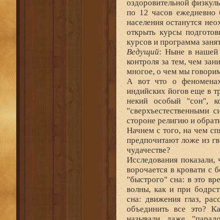
оздоровительной физкуль
по 12 часов ежедневно 
населения останутся нео
открыть курсы подготов
курсов и программа занят
Ведущий
: Ныне в нашей
контроля за тем, чем за
многое, о чем мы говорим,
А вот что о феноменах
индийских йогов еще в т
некий особый "сон", к
"сверхъестественными с
стороне религию и обрат
Начнем с того, на чем сп
предпочитают ложе из гв
чудачестве?
Исследования показали, 
ворочается в кровати с 
"быстрого" сна: в это в
волны, как и при бодрс
сна: движения глаз, ра
объединить все это? К
называли даже "парадо