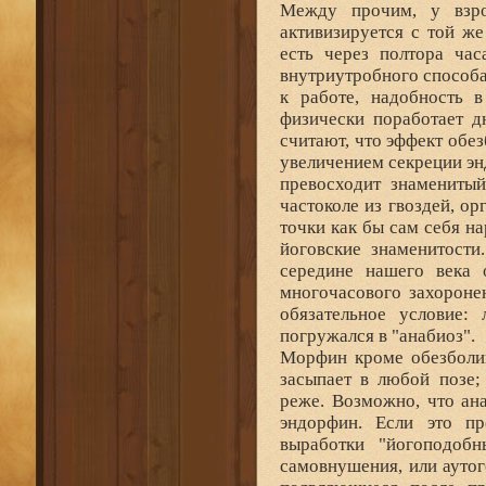
Между прочим, у взро
активизируется с той же
есть через полтора час
внутриутробного способа
к работе, надобность 
физически поработает д
считают, что эффект обе
увеличением секреции эн
превосходит знаменитый
частоколе из гвоздей, о
точки как бы сам себя н
йоговские знаменитости
середине нашего века 
многочасового захороне
обязательное условие:
погружался в "анабиоз".
Морфин кроме обезболив
засыпает в любой позе;
реже. Возможно, что ан
эндорфин. Если это пр
выработки "йогоподоб
самовнушения, или ауто