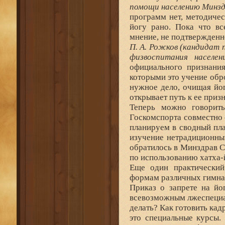
помощи населению Минз
программ нет, методичес
йогу рано. Пока что вс
мнение, не подтвержденн
П. А. Рожков (кандидат п
физвоспитания населе
официального признания
которыми это учение обр
нужное дело, очищая йо
открывает путь к ее приз
Теперь можно говорить
Госкомспорта совместно 
планируем в сводный пла
изучение нетрадиционных
обратилось в Минздрав 
по использованию хатха-
Еще один практический
формам различных гимнас
Приказ о запрете на йо
всевозможным лжеспециал
делать? Как готовить кад
это специальные курсы.