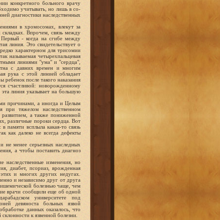
нии конкретного больного врачу
ходимо учитывать, но лишь в со-
анней диагностики наследственных
ениями в хромосомах, влекут за
 складках. Впрочем, связь между
 Первый - когда на сгибе между
ая линия. Это свидетельствует о
ередко характерном для трисомии
так называемая четырехпальцевая
тными линиями "ума" и "сердца",
естна с давних времен и многим
вая рука с этой линией обладает
бы ребенок после такого наказания
тся счастливой: новорожденному
 эта линия указывает на большую
ыми причинами, а иногда и Целым
ся при тяжелом наследственном
 развитием, а также пониженной
х, различные пороки сердца. Вот
в памяти всплыла какая-то связь
ак как далеко не всегда дефекты
и не менее серьезных наследных
ения, а чтобы поставить диагноз
ие наследственные изменения, но
ия, диабет, псориаз, врожденная
 этих и многих других недугах.
енно и независимо друг от друга
 ишемической болезнью чаще, чем
ские врачи сообщили еще об одной
дарабадском университете под
оней девяноста больных язвой
обработке данных оказалось, что
 склонности к язвенной болезни.