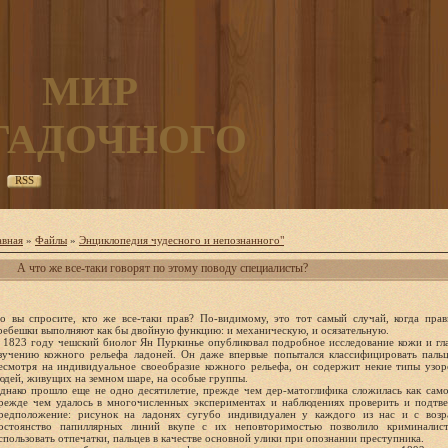
МИР
ГАДОЧНОГО
RSS
авная
»
Файлы
»
Энциклопедия чудесного и непознанного"
А что же все-таки говорят по этому поводу специалисты?
о вы спросите, кто же все-таки прав? По-видимому, это тот самый случай, когда прав
ребешки выполняют как бы двойную функцию: и механическую, и осязательную.
 1823 году чешский биолог Ян Пуркинье опубликовал подробное исследование кожи и глаз
зучению кожного рельефа ладоней. Он даже впервые попытался классифицировать пальце
есмотря на индивидуальное своеобразие кожного рельефа, он содержит некие типы узоро
юдей, живущих на земном шаре, на особые группы.
днако прошло еще не одно десятилетие, прежде чем дер-матоглифика сложилась как само
режде чем удалось в многочисленных экспериментах и наблюдениях проверить и подтвер
редположение: рисунок на ладонях сугубо индивидуален у каждого из нас и с возр
остоянство папиллярных линий вкупе с их неповторимостью позволило криминалис
спользовать отпечатки, пальцев в качестве основной улики при опознании преступника.