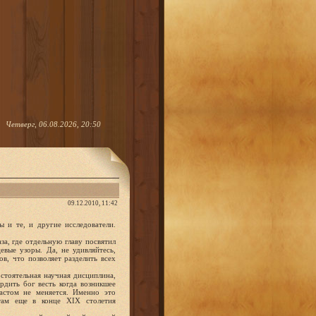
Четверг, 06.08.2026, 20:50
09.12.2010, 11:42
ы и те, и другие исследователи.
а, где отдельную главу посвятил
вые узоры. Да, не удивляйтесь,
в, что позволяет разделить всех
стоятельная научная дисциплина,
дить бог весть когда возникшее
астом не меняется. Именно это
там еще в конце XIX столетия