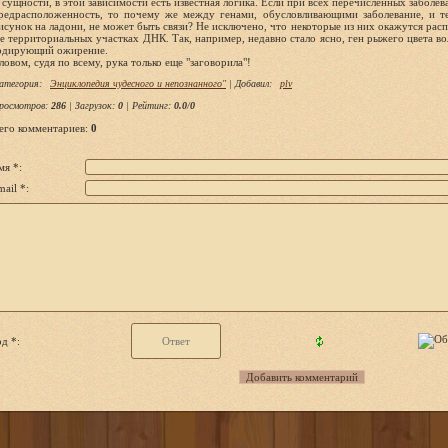
 сущности, в этой зависимости есть известная логика. Если при всех перечисленных заболе
редрасположенность, то почему же между генами, обусловливающими заболевание, и т
исунок на ладони, не может быть связи? Не исключено, что некоторые из них окажутся ра
е территориальных участках ДНК. Так, например, недавно стало ясно, ген рыжего цвета вол
одирующий ожирение.
ловом, судя по всему, рука только еще "заговорила"!
атегория
:
Энциклопедия чудесного и непознанного"
|
Добавил
:
plv
росмотров
:
286
|
Загрузок
:
0
|
Рейтинг
:
0.0
/
0
его комментариев
:
0
мя *:
ail *:
д *: