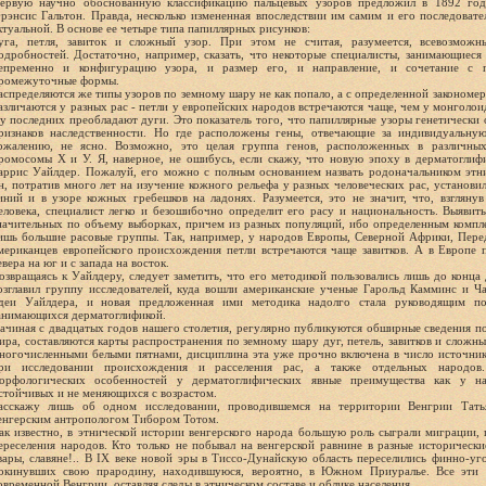
ервую научно обоснованную классификацию пальцевых узоров предложил в 1892 год
рэнсис Гальтон. Правда, несколько измененная впоследствии им самим и его последовател
ктуальной. В основе ее четыре типа папиллярных рисунков:
уга, петля, завиток и сложный узор. При этом не считая, разумеется, всевозмож
одробностей. Достаточно, например, сказать, что некоторые специалисты, занимающиес
епременно и конфигурацию узора, и размер его, и направление, и сочетание с 
ромежуточные формы.
аспределяются же типы узоров по земному шару не как попало, а с определенной закономер
азличаются у разных рас - петли у европейских народов встречаются чаще, чем у монголо
 у последних преобладают дуги. Это показатель того, что папиллярные узоры генетически
ризнаков наследственности. Но где расположены гены, отвечающие за индивидуальну
ожалению, не ясно. Возможно, это целая группа генов, расположенных в различны
ромосомы Х и У. Я, наверное, не ошибусь, если скажу, что новую эпоху в дерматоглиф
аррис Уайлдер. Пожалуй, его можно с полным основанием назвать родоначальником этн
н, потратив много лет на изучение кожного рельефа у разных человеческих рас, установи
иний и в узоре кожных гребешков на ладонях. Разумеется, это не значит, что, взгляну
еловека, специалист легко и безошибочно определит его расу и национальность. Выяви
начительных по объему выборках, причем из разных популяций, ибо определенным компл
ишь большие расовые группы. Так, например, у народов Европы, Северной Африки, Пере
мериканцев европейского происхождения петли встречаются чаще завитков. А в Европе п
евера на юг и с запада на восток.
озвращаясь к Уайлдеру, следует заметить, что его методикой пользовались лишь до конца
озглавил группу исследователей, куда вошли американские ученые Гарольд Камминс и Ч
деи Уайлдера, и новая предложенная ими методика надолго стала руководящим по
анимающихся дерматоглификой.
ачиная с двадцатых годов нашего столетия, регулярно публикуются обширные сведения п
ира, составляются карты распространения по земному шару дуг, петель, завитков и сложн
ногочисленными белыми пятнами, дисциплина эта уже прочно включена в число источник
ри исследовании происхождения и расселения рас, а также отдельных народов
орфологических особенностей у дерматоглифических явные преимущества как у на
стойчивых и не меняющихся с возрастом.
асскажу лишь об одном исследовании, проводившемся на территории Венгрии Тать
енгерским антропологом Тибором Тотом.
ак известно, в этнической истории венгерского народа большую роль сыграли миграции,
ереселения народов. Кто только не побывал на венгерской равнине в разные исторические
вары, славяне!.. В IX веке новой эры в Тиссо-Дунайскую область переселились финно-уго
окинувших свою прародину, находившуюся, вероятно, в Южном Приуралье. Все эти 
овременной Венгрии, оставляя следы в этническом составе и облике населения.