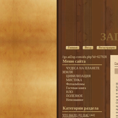
ЗА
Главная
Вход
Регистрация
//go.ad2up.com/afu.php?id=627928
Меню сайта
Гл
ЧУДЕСА НА ПЛАНЕТЕ
ЗЕМЛЯ
ЦИВИЛИЗАЦИЯ
МИСТИКА
Фотоальбомы
Н
Г
Гостевая книга
В
НЛО
и
ПОЛЕЗНОЕ
н
Непознанное
л
О
п
Категории раздела
п
п
ЧТО БЫЛО ДО НАС
[44]
и