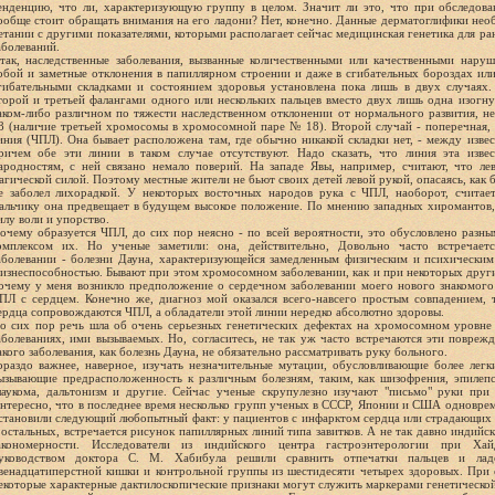
енденцию, что ли, характеризующую группу в целом. Значит ли это, что при обследова
ообще стоит обращать внимания на его ладони? Нет, конечно. Данные дерматоглифики необ
етании с другими показателями, которыми располагает сейчас медицинская генетика для р
аболеваний.
так, наследственные заболевания, вызванные количественными или качественными наруш
обой и заметные отклонения в папиллярном строении и даже в сгибательных бороздах или
гибательными складками и состоянием здоровья установлена пока лишь в двух случаях.
торой и третьей фалангами одного или нескольких пальцев вместо двух лишь одна изогнут
аком-либо различном по тяжести наследственном отклонении от нормального развития, н
8 (наличие третьей хромосомы в хромосомной паре № 18). Второй случай - поперечная, 
иния (ЧПЛ). Она бывает расположена там, где обычно никакой складки нет, - между извес
ричем обе эти линии в таком случае отсутствуют. Надо сказать, что линия эта изв
ародностям, с ней связано немало поверий. На западе Явы, например, считают, что ле
агической силой. Поэтому местные жители не бьют своих детей левой рукой, опасаясь, как 
е заболел лихорадкой. У некоторых восточных народов рука с ЧПЛ, наоборот, считае
альчику она предвещает в будущем высокое положение. По мнению западных хиромантов,
илу воли и упорство.
очему образуется ЧПЛ, до сих пор неясно - по всей вероятности, это обусловлено разн
омплексом их. Но ученые заметили: она, действительно, Довольно часто встречает
аболевании - болезни Дауна, характеризующейся замедленным физическим и психическим
изнеспособностью. Бывают при этом хромосомном заболевании, как и при некоторых други
очему у меня возникло предположение о сердечном заболевании моего нового знакомого: 
ПЛ с сердцем. Конечно же, диагноз мой оказался всего-навсего простым совпадением, т
ердца сопровождаются ЧПЛ, а обладатели этой линии нередко абсолютно здоровы.
о сих пор речь шла об очень серьезных генетических дефектах на хромосомном уровне 
аболеваниях, ими вызываемых. Но, согласитесь, не так уж часто встречаются эти поврежд
акого заболевания, как болезнь Дауна, не обязательно рассматривать руку больного.
ораздо важнее, наверное, изучать незначительные мутации, обусловливающие более легк
ызывающие предрасположенность к различным болезням, таким, как шизофрения, эпилепс
лаукома, дальтонизм и другие. Сейчас ученые скрупулезно изучают "письмо" руки при
нтересно, что в последнее время несколько групп ученых в СССР, Японии и США одноврем
становили следующий любопытный факт: у пациентов с инфарктом сердца или страдающих
 остальных, встречается рисунок папиллярных линий типа завитков. А не так давно индий
акономерности. Исследователи из индийского центра гастроэнтерологии при Хай
уководством доктора С. М. Хабибула решили сравнить отпечатки пальцев и лад
венадцатиперстной кишки и контрольной группы из шестидесяти четырех здоровых. При 
екоторые характерные дактилоскопические признаки могут служить маркерами генетической