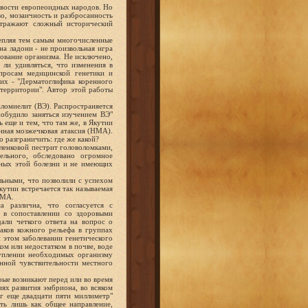
ивости европеоидных народов. Но
о, мозаичность и разбросанность
отражают сложный исторический
репляя тем самым многочисленные
на ладони - не произвольная игра
ование организма. Не исключено,
ли удивляться, что изменения в
просам медицинской генетики и
их - "Дерматоглифика коренного
 территории". Автор этой работы
аломиелит (ВЭ). Распространяется
побудило заняться изучением ВЭ"
 еще и тем, что там же, в Якутии
нная мозжечковая атаксия (НМА).
 разграничить: где же какой?
ленковой пестрит головоломками,
ельного, обследовано огромное
нных этой болезни и не имеющих
льными, что позволили с успехом
кутии встречается так называемая
НМА.
 различна, что согласуется с
ь в сопоставлении со здоровыми
али четкого ответа на вопрос о
аков кожного рельефа в группах
 этом заболевании генетического
ом или недостатком в почве, воде
туплении необходимых организму
нной чувствительности местного
рые возникают перед или во время
ях развития эмбриона, во всяком
иг еще двадцати пяти миллиметр"
ть лишь как общее направление,