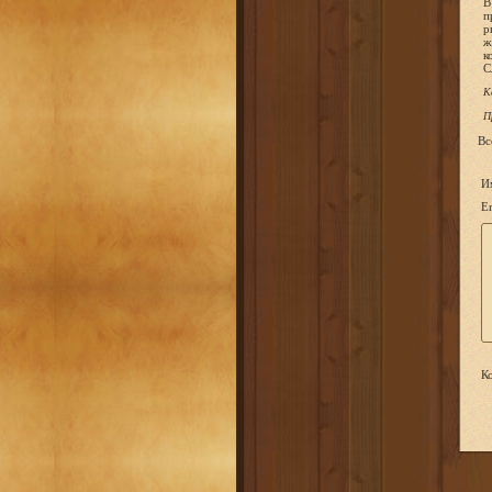
В
п
р
ж
к
С
К
П
Вс
И
Em
Ко