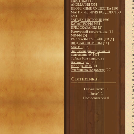
МИСТИКА
[41]
П
Ф
АНОМАЛИЯ
[35]
а
НЕОБЫЧНЫЕ СУЩЕСТВА
[50]
д
МАГИЯ РЕЛИГИЯ КОЛДОВСТВО
п
[24]
н
ЗАГАДКИ ИСТОРИИ
[69]
п
КАТАСТРОФЫ
[43]
Р
ПРЕДСКАЗАНИЯ
[2]
р
Бермудский треугольник:
[9]
-
МИФЫ
[5]
п
РАССКАЗЫ ОЧЕВИДЦЕВ
[1]
с
ЛЮДИ-ФЕНОМЕНЫ
[11]
х
МАГИЯ
[67]
Г
Энциклопедия чудесного и
о
непознанного"
[47]
л
ч
Тайная база нацистов в
з
Антарктиде.
[38]
л
НЕВЕДОМОЕ
[0]
а
Учебник по колдовству
[20]
с
В
Статистика
в
и
з
Онлайн всего:
1
Н
Гостей:
1
м
м
Пользователей:
0
п
м
у
Р
в
К
п
а
п
с