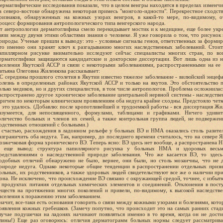
ермаглифические исследования показали, что в целом венгры находятся в пределах изменч
а северо-востоке обнаружена некоторая примесь "монголо-идности". Перекрестное сходств
ризнаков, обнаруженных на кожных узорах венгров, в какой-то мере, по-видимому, 
роцесс формирования антропологического типа венгерского народа.
т антропологии дерматоглифика смело перекидывает мостик и к медицине, еще более ук
вязи между двумя этими областями знания о человеке. Я уже говорила о том, что рисунок 
рироды. Ученые пришли к выводу: это - условные сигналы генов, ответственных за формир
то именно они хранят ключ к разгадыванию многих наследственных заболеваний. Стоит 
апиллярном рисунке внимательно исследуют сейчас специалисты многих стран, по во
ерматоглифики защищаются кандидатские и докторские диссертации. Вот лишь одна из н
аселения Якутской АССР и связи с некоторыми заболеваниями, распространенными на ее
атьяна Олеговна Жиленкова рассказывает:
 С середины прошлого столетия в Якутии известно тяжелое заболевание - вилюйский энцеф
олезнь в определенных районах Якутской АССР и только на якутов. Это обстоятельство 
олько медиков, но и других специалистов, в том числе антропологов. Проблема осложнилась
аспространено другое хроническое заболевание центральной нервной системы - наследстве
ричем по некоторым клиническим проявлениям оба недуга крайне сходны. Предстояло четко
 это удалось. (Добавлю: после кропотливейшей и трудоемкой работы - вся диссертация Жи
азумеется, для непосвященного, формулами, таблицами и графиками. Ничего удивит
оличество больных и членов их семей, а также контрольная группа людей, не подверже
одственных отношений с больными.)
 счастью, расхождения в ладонном рельефе у больных ВЭ и НМА оказались столь разите
азграничить оба недуга. Так, например, до последнего времени считалось, что на севере Я
озжечковая форма хронического ВЭ. Теперь ясно: ВЭ здесь нет вообще, а распространена 
 еще вывод: структура папиллярного рисунка у больных НМА и здоровых весьма
редставлениями о наследственной природе заболевания. Что же касается ВЭ, то здес
одобных отличий обнаружено не было, вернее, они были, но столь мозаичны, что не д
рироде недуга. Однако некоторые общие тенденции в распространении отдельных призн
ольных, их родственников, а также здоровых людей свидетельствуют все же о наличии при
она. Не исключено, что происхождение ВЭ связано с окружающей средой, точнее, с избытк
 продуктах питания отдельных химических элементов и соединений. Отклонения в пос
еществ на протяжении многих поколений и привели, по-видимому, к высокой наследстве
аселения к поражению этим заболеванием.
начит, все-таки есть основания говорить о связи между кожными узорами и болезнями, кото
оявления кожных гребешков. (Замечу попутно, что происходит это на самых ранних стади
лучае подушечки на ладонях начинают появляться именно в то время, когда он не дост
лины!) Еще раз оговорюсь: отличия дерматограмм больных нормы следует рассматрива