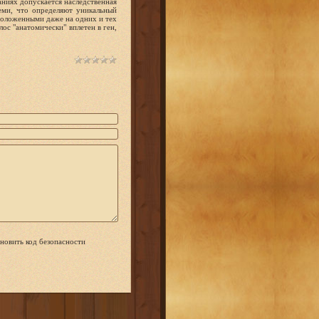
ваниях допускается наследственная
еми, что определяют уникальный
сположенными даже на одних и тех
ос "анатомически" вплетен в ген,