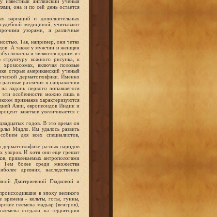
у известный английский ученый
ями, она и по сей день остается
ных вариаций и дополнительных
я судебной медициной, учитывают
прочими узорами, и различные
ностью. Так, например, они четко
идов. А также у мужчин и женщин
 обусловлены и являются одним из
ю структуру кожного рисунка, к
х хромосомах, включая половые
ике открыл американский ученый
ической дерматоглифики. Именно
л расовые различия в направлении
в на ладонь первого попавшегося
ть эти особенности можно лишь в
ексом признаков характеризуются
дней Азии, европеоидов Индии и
роцент завитков увеличивается с
 двадцатых годов. В это время он
арльз Мидло. Им удалось развить
собием для всех специалистов,
о дерматоглифике разных народов
ых узоров. И хотя они еще грешат
ов, привлекаемых антропологами
. Тем более среди множества
иболее древних, наследственно
яной Дмитриевной Гладковой и
 происходившие в эпоху великого
 времена - кельты, готы, гунны,
рские племена мадьяр (венгров),
племена оседали на территории