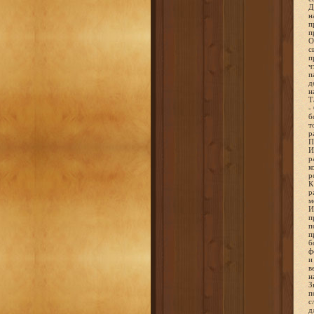
Д
н
п
п
О
с
п
ч
п
д
н
Т
-
б
т
р
П
И
р
к
р
К
р
м
И
п
п
п
б
ф
и
в
н
З
п
с
д