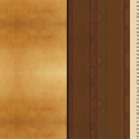
т
в
ч
з
И
с
с
в
к
1
л
п
н
м
н
м
с
П
к
з
ж
п
Ч
с
Д
з
т
Г
в
г
И
у
у
з
р
д
н