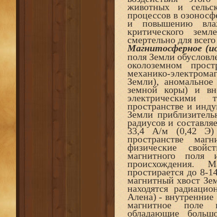
животных и сельск
процессов в озоносф
и повышению влаж
критического земл
смертельно для всего
Магнитосферное (ио
поля Земли обусловл
околоземном прост
механико-электром
Земли), аномальное
земной коры) и вн
электрическими 
пространстве и инд
Земли приблизитель
радиусов и составля
33,4 А/м (0,42 Э)
пространстве маг
физические свойс
магнитного поля 
происхождения. 
простирается до 8-14
магнитный хвост Зем
находятся радиаци
Алена) - внутренние
магнитное поле п
обладающие больш