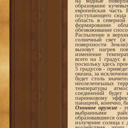
на водные поверх
образование кучевы
европейская часть 
поступающего сюда 
область в северной
формирование об
обезвоживание спосо
Распыление в верхн
солнечный свет (и
поверхности Земли
вызовут нагрев по
изменение темпера
всего на 1 градус в
поскольку здесь прои
5 градусов - привед
океана, за исключени
будет столь значит
неолелепеъшых тер
температуры атм
соединений будет и
парниковому эффек
панацеей, конечно, б
Озонное оружие
- э
выбранными рай
образовавшиеся озон
излучение солнца с 
воздействия этог