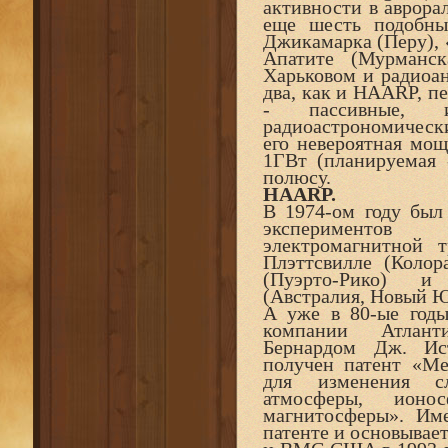
активности в аврора
еще шесть подобны
Джикамарка (Перу), 
Апатите (Мурманск
Харьковом и радиоан
два, как и HAARP, пе
- пассивные, 
радиоастрономически
его невероятная мощ
1ГВт (планируемая 
полюсу.
HAARP.
В 1974-ом году был
экспериме
электромагнитной т
Плэттсвилле (Колор
(Пуэрто-Рико) и
(Австралия, Новый 
А уже в 80-ые годы
компании Атлант
Бернардом Дж. Ис
получен патент «Ме
для изменения с
атмосферы, ионо
магнитосферы». Им
патенте и основывае