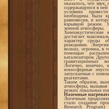
оказалось, что звук,
содержащуюся в ней 
условиях провест
необходима была к
равновесия, в кото
взрывной режим. У
земной атмосферы.
Хемоакустические в
достигает максималь
характер среды об
реакциями. Энергия
волнах, огромна, в т
помощью распылен
катализаторов. Друг
гравитационных в
Логично, конечно, 
ионосферные неусто
запускаемые с помощ
реагентами.
Таким образом, вы
атмосферы, вызывая 
резких локальных по
Наземные нагреват
Логичным продолже
стало создание про
Research Program)