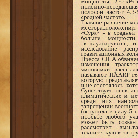
мощностью 250 кВт к
приемно-передающа
полосой частот 4.3
средней частоте.
Главное различие м
месторасположении:
«Сура» - в средней
больше мощности 
эксплуатируются, 
исследование расп
гравитационных волн
Пресса США обвиняет
изменения траект
чиновники рассыла
называют HAARP ге
которую представляе
и не состоялось, хот
Существует несколь
климатические и ме
среди них наибол
запрещении военного
(вступила в силу 5 о
просьбе любого уча
может быть созван 
рассмотрит вызы
техническую констр