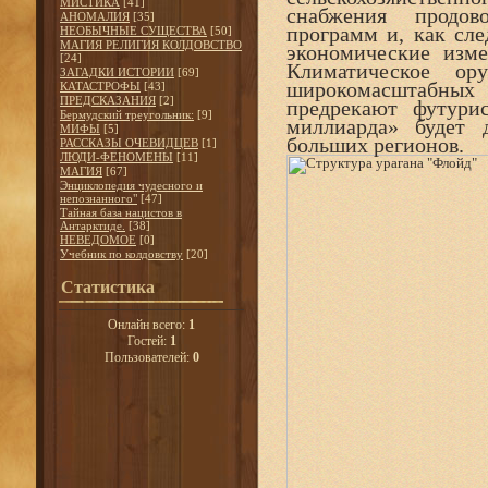
МИСТИКА
[41]
снабжения продов
АНОМАЛИЯ
[35]
программ и, как сле
НЕОБЫЧНЫЕ СУЩЕСТВА
[50]
МАГИЯ РЕЛИГИЯ КОЛДОВСТВО
экономические изме
[24]
Климатическое ор
ЗАГАДКИ ИСТОРИИ
[69]
широкомасштабных
КАТАСТРОФЫ
[43]
ПРЕДСКАЗАНИЯ
[2]
предрекают футури
Бермудский треугольник:
[9]
миллиарда» будет 
МИФЫ
[5]
больших регионов.
РАССКАЗЫ ОЧЕВИДЦЕВ
[1]
ЛЮДИ-ФЕНОМЕНЫ
[11]
МАГИЯ
[67]
Энциклопедия чудесного и
непознанного"
[47]
Тайная база нацистов в
Антарктиде.
[38]
НЕВЕДОМОЕ
[0]
Учебник по колдовству
[20]
Статистика
Онлайн всего:
1
Гостей:
1
Пользователей:
0