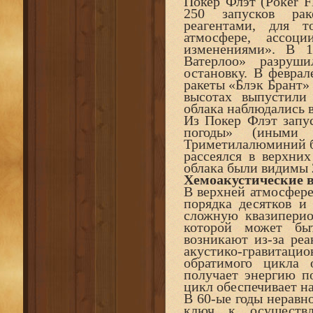
Покер Флэт (Poker Fl
250 запусков рак
реагентами, для 
атмосфере, ассоц
изменениями». В 1
Ватерлоо» разруш
остановку. В феврал
ракеты «Блэк Брант»
высотах выпустили
облака наблюдались 
Из Покер Флэт запус
погоды» (иными 
Триметилалюминий бы
рассеялся в верхни
облака были видимы 2
Хемоакустические 
В верхней атмосфер
порядка десятков и
сложную квазиперио
которой может бы
возникают из-за ре
акустико-гравитаци
обратимого цикла 
получает энергию по
цикл обеспечивает на
В 60-ые годы неравно
ключ к осуществл