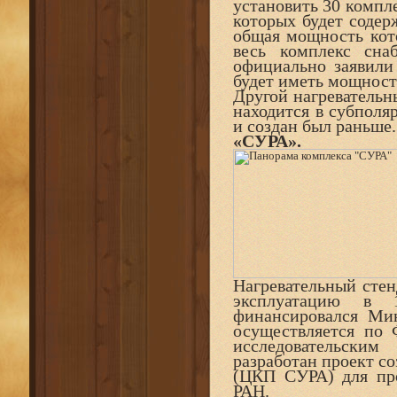
установить 30 компл
которых будет содер
общая мощность кото
весь комплекс сна
официально заявили
будет иметь мощность
Другой нагревательн
находится в субполя
и создан был раньше.
«СУРА».
Нагревательный стен
эксплуатацию в 1
финансировался Мин
осуществляется по 
исследовательск
разработан проект с
(ЦКП СУРА) для про
РАН.