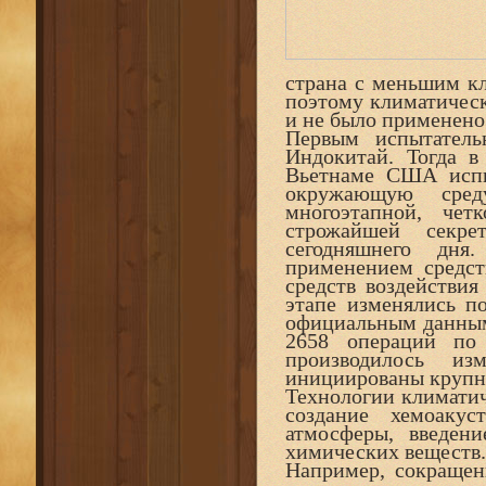
страна с меньшим к
поэтому климатичес
и не было применено
Первым испытатель
Индокитай. Тогда 
Вьетнаме США испы
окружающую сред
многоэтапной, чет
строжайшей секре
сегодняшнего дня
применением средс
средств воздействия
этапе изменялись 
официальным данным 
2658 операций по
производилось и
инициированы крупн
Технологии климатич
создание хемоакус
атмосферы, введен
химических веществ.
Например, сокращен