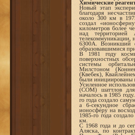
Химические реаген
Новый этап экспери
благодаря несчастл
около 300 км в 1975
создал «ионосферн
километров более ч
над территорией 
телекоммуникации, н
6300А. Возникший 
образовавшимися при
В 1981 году косм
поверхностных обсе
системы орбиталь
Милстоном (Коннек
(Квебек), Квайлейне
были инициированы 
Усиленное использов
(СОМ) шаттлов для
началось в 1985 году
го года создало сам
а 6-секундное сбр
ионосферу на восход
1985-го года создало
км.
С 1968 года и до се
Аляска, по контрак