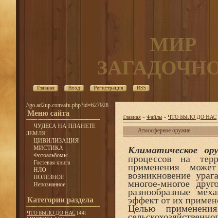
МИР
ЗАГАДОЧН
Главная
Вход
Регистрация
RSS
//go.ad2up.com/afu.php?id=627928
Меню сайта
Главная
»
Файлы
»
ЧТО БЫЛО ДО НАС
ЧУДЕСА НА ПЛАНЕТЕ
Атмосферное оружие
ЗЕМЛЯ
ЦИВИЛИЗАЦИЯ
МИСТИКА
Климатическое ор
Фотоальбомы
процессов на терр
Гостевая книга
применения может
НЛО
возникновение ураг
ПОЛЕЗНОЕ
многое-многое друг
Непознанное
разнообразные мех
эффект от их примен
Категории раздела
Целью применения
ЧТО БЫЛО ДО НАС
[44]
сельскохозяйстве