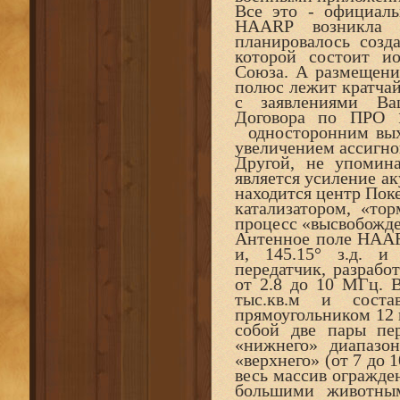
Все это - официаль
HAARP возникла 
планировалось созд
которой состоит ио
Союза. А размещение
полюс лежит кратча
с заявлениями Ва
Договора по ПРО 
односторонним выхо
увеличением ассигн
Другой, не упомин
является усиление а
находится центр Поке
катализатором, «т
процесс «высвобожде
Антенное поле HAARP
и, 145.15° з.д. и
передатчик, разрабо
от 2.8 до 10 МГц. 
тыс.кв.м и соста
прямоугольником 12 
собой две пары пе
«нижнего» диапазон
«верхнего» (от 7 до 
весь массив огражде
большими животным