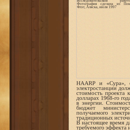
HAARP и «Сура», о
электростанции долж
стоимость проекта к
долларах 1968-го го
в энергии. Стоимост
бюджет министерс
получаемого электр
традиционных источн
В настоящее время д
требуемого эффекта 