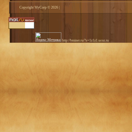
Copyright MyCorp © 2026
|
http://bminer.ru/?s=1z1z1.ucoz.ru