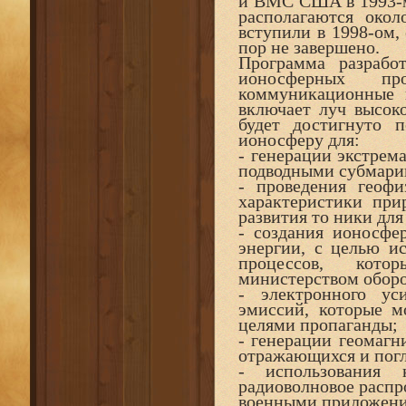
и ВМС США в 1993-м 
располагаются окол
вступили в 1998-ом, 
пор не завершено.
Программа разрабо
ионосферных п
коммуникационные 
включает луч высок
будет достигнуто п
ионосферу для:
- генерации экстрем
подводными субмари
- проведения геоф
характеристики пр
развития то ники для
- создания ионосфе
энергии, с целью и
процессов, кото
министерством обор
- электронного ус
эмиссий, которые м
целями пропаганды;
- генерации геомагн
отражающихся и пог
- использования 
радиоволновое распр
военными приложени