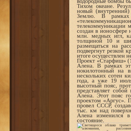
водородные бомбы бы
Тихом океане. Резу
новый (внутренний)
Землю. В рамках 
«телекоммуникаци
телекоммуникации м
создан в ионосфере н
млн. медных игл, к
толщиной 10 и ши
размещаться на рас
подвергнут резкой 
итоге осуществлен н
Проект «Старфиш» (1
Алена. В рамках эт
нокилотонный на в
нескольких сотен ки
года, а уже 19 ию
высотный пояс, про
представляет собой
Алена. Этот пояс го
проектом «Аргус». 
провел СССР, созда
тыс. км над поверх
Алена изменился в
состояние.