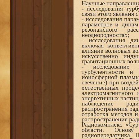
Научные направлени
- исследования турб
связи этого явления
- исследования пара
параметров и динам
резонансного рас
неоднородностях;
- исследования ди
включая конвектив
влияние волновых в
искусственно инду
гравитационных волн
- исследование з
турбулентности и 
ионосферной плазмы
свечение) при возде
естественных проце
электромагнитного
энергетичных частиц
наблюдение ради
распространения рад
отработка методов и
распространения рад
Радиокомплекс «Сур
области. Основу
радиопередатчика