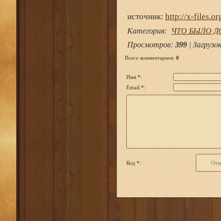
источник:
http://x-files.or
Категория
:
ЧТО БЫЛО Д
Просмотров
:
399
|
Загрузо
Всего комментариев
:
0
Имя *:
Email *:
Код *: