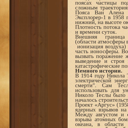
поясах частицы п
сложным траектория
Пояса Ван Алена
Эксплорер-1 в 1958 
нижний, на высоте ок
Плотность потока ча
и времени суток.
Внешняя граница 
(области атмосферы 
ионизация воздуха) 
часть ионосферы. Во
вызвать поражение 
выведение и строя 
катастрофические по
Немного истории.
В 1914 году Никола 
электрической энер
смерти". Сам Тес
использовать для у
Николо Теслы было з
началось строительс
Проект «Аргус» (195
ядерных взрывов на
Между августом и 
взрыва атомных бом
океана, в област