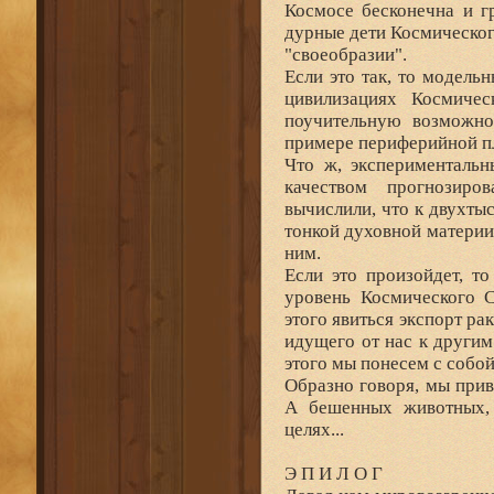
Космосе бесконечна и г
дурные дети Космическог
"своеобразии".
Если это так, то модель
цивилизациях Космичес
поучительную возможно
примере периферийной п
Что ж, экспериментальн
качеством прогнозиро
вычислили, что к двухты
тонкой духовной материи
ним.
Если это произойдет, т
уровень Космического С
этого явиться экспорт ра
идущего от нас к други
этого мы понесем с собо
Образно говоря, мы прив
А бешенных животных, 
целях...
Э П И Л О Г