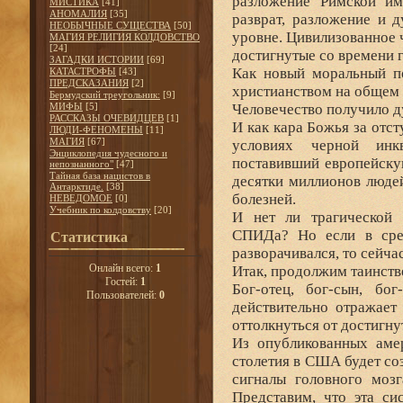
разложение Римской имп
МИСТИКА
[41]
АНОМАЛИЯ
[35]
разврат, разложение и 
НЕОБЫЧНЫЕ СУЩЕСТВА
[50]
уровне. Цивилизованное 
МАГИЯ РЕЛИГИЯ КОЛДОВСТВО
[24]
достигнутые со времени г
ЗАГАДКИ ИСТОРИИ
[69]
Как новый моральный п
КАТАСТРОФЫ
[43]
ПРЕДСКАЗАНИЯ
[2]
христианством на общем 
Бермудский треугольник:
[9]
МИФЫ
[5]
Человечество получило д
РАССКАЗЫ ОЧЕВИДЦЕВ
[1]
И как кара Божья за отс
ЛЮДИ-ФЕНОМЕНЫ
[11]
МАГИЯ
[67]
условиях черной инк
Энциклопедия чудесного и
поставивший европейску
непознанного"
[47]
Тайная база нацистов в
десятки миллионов люде
Антарктиде.
[38]
болезней.
НЕВЕДОМОЕ
[0]
Учебник по колдовству
[20]
И нет ли трагической 
СПИДа? Но если в сре
Статистика
разворачивался, то сейча
Онлайн всего:
1
Итак, продолжим таинств
Гостей:
1
Бог-отец, бог-сын, бог
Пользователей:
0
действительно отражает
оттолкнуться от достигну
Из опубликованных амер
столетия в США будет со
сигналы головного мозг
Представим, что эта с