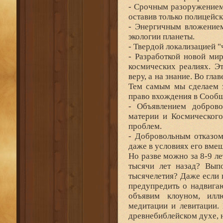
- Срочным разоружением 
оставив только полицейс
- Энергичным вложением
экологии планеты.
- Твердой локализацией "ч
- Разработкой новой ми
космических реалиях. Э
веру, а на знание. Во гл
Тем самым мы сделаем з
право вхождения в Сообщ
- Объявлением доброво
материи и Космическог
проблем.
- Добровольным отказом
даже в условиях его вмеш
Но разве можно за 8-9 ле
тысячи лет назад? Вып
тысячелетия? Даже если 
предупредить о надвиг
объявим клоуном, илл
медитации и левитации.
древнебиблейском духе, 