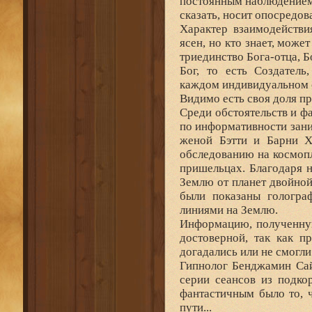
постоянным наблюдением 
сказать, носит опосредов
Характер взаимодействи
ясен, но кто знает, може
триединство Бога-отца, Б
Бог, то есть Создател
каждом индивидуальном 
Видимо есть своя доля пр
Среди обстоятельств и ф
по информативности зани
женой Бэтти и Барни Х
обследованию на космоп
пришельцах. Благодаря н
Землю от планет двойной з
были показаны гологра
линиями на Землю.
Информацию, полученную
достоверной, так как п
догадались или не смогл
Гипнолог Бенджамин Сай
серии сеансов из подк
фантастичным было то, 
пути...