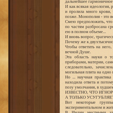
дальнейшее гармоничное
И как всякая идеология,
и пролила много крови,
позже. Монополия - это в
Смею предположить, что
по частям разбросана с
ею в полном объеме...
И вновь вопрос, трагическ
Почему же к двухтысячно
Чтобы ответить на него,
вечной Душе.
Эта область науки о т
приборами, материи, сам
следовательно, зачисле
могильная плита на одно
Но ... научная практик
находила ответа и потом
позу умолчания, в худше
ИЗВЕСТНО, ЧТО ИГНО
А ТОЛЬКО УСУГУБЛЯЕТ
Вот некоторые группы
экспериментальном и жит
В Индии местными уч