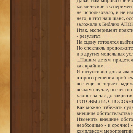
Давая нам мировоззренч
космические эксперимент
не использовало, и не им
него, в этот наш шанс, о
заложили в Библию АПОК
Итак, эксперимент практ
- результат!
На сцену готовятся выйти 
Но спектакль продолжится 
и в других модельных ус
...Нашим детям придется
как крайним.
Я интуитивно догадываю
второго решения пробле
все еще не теряет надеж
всяком случае, он честно
хлопот за час до закрытия
ГОТОВЫ ЛИ, СПОСОБН
Как можно избежать суд
внешние обстоятельства 
Изменить внешние обсто
необходимо - и срочно! 
комплексом мероприятий