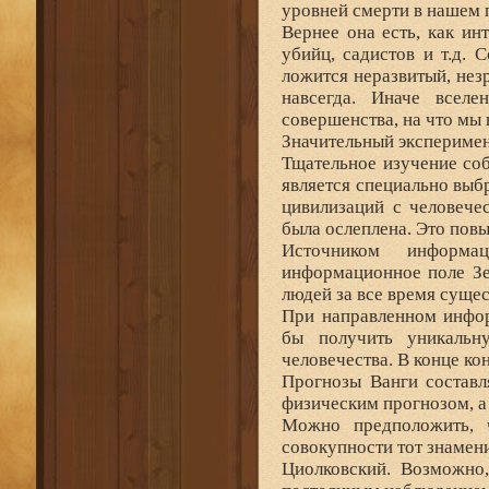
уровней смерти в нашем 
Вернее она есть, как ин
убийц, садистов и т.д.
ложится неразвитый, нез
навсегда. Иначе всел
совершенства, на что мы 
Значительный эксперимен
Тщательное изучение соб
является специально вы
цивилизаций с человече
была ослеплена. Это повы
Источником информац
информационное поле Зе
людей за все время суще
При направленном инфо
бы получить уникаль
человечества. В конце ко
Прогнозы Ванги составл
физическим прогнозом, а
Можно предположить, 
совокупности тот знамен
Циолковский. Возможно,