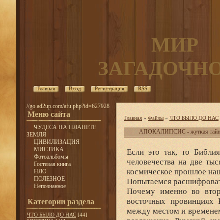
МИР
ЗАГАДОЧН
Главная
Вход
Регистрация
RSS
//go.ad2up.com/afu.php?id=627928
Меню сайта
Главная
»
Файлы
»
ЧТО БЫЛО ДО НАС
ЧУДЕСА НА ПЛАНЕТЕ
АПОКАЛИПСИС - жуткая тайна 
ЗЕМЛЯ
ЦИВИЛИЗАЦИЯ
МИСТИКА
Если это так, то Библи
Фотоальбомы
человечества на две тыс
Гостевая книга
космическое прошлое наш
НЛО
ПОЛЕЗНОЕ
Попытаемся расшифровать
Непознанное
Почему именно во втор
восточных провинциях Р
Категории раздела
между местом и временем
ЧТО БЫЛО ДО НАС
[44]