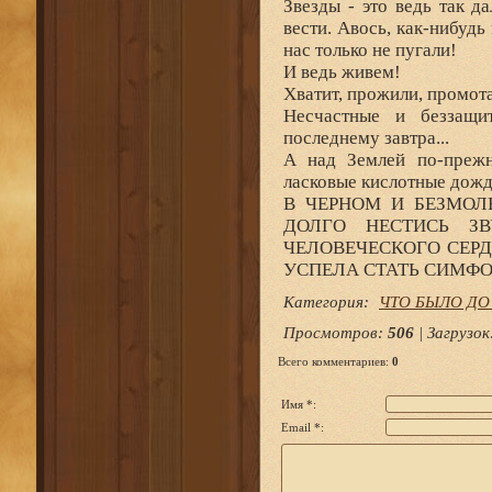
Звезды - это ведь так д
вести. Авось, как-нибудь
нас только не пугали!
И ведь живем!
Хватит, прожили, промот
Несчастные и беззащи
последнему завтра...
А над Землей по-прежн
ласковые кислотные дожди
В ЧЕРНОМ И БЕЗМОЛ
ДОЛГО НЕСТИСЬ З
ЧЕЛОВЕЧЕСКОГО СЕРД
УСПЕЛА СТАТЬ СИМФОН
Категория
:
ЧТО БЫЛО ДО
Просмотров
:
506
|
Загрузок
Всего комментариев
:
0
Имя *:
Email *: