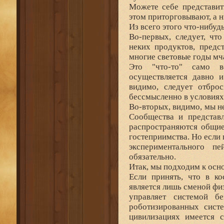
Можете себе представит
этом приторговывают, а н
Из всего этого что-нибудь
Во-первых, следует, чт
неких продуктов, предс
многие световые годы мч
Это "что-то" само в
осуществляется давно и
видимо, следует отброс
бессмысленно в условиях
Во-вторых, видимо, мы н
Сообщества и представ
распространяются общие
гостеприимства. Но если 
экспериментального п
обязательно.
Итак, мы подходим к осно
Если принять, что в ко
является лишь сменой фи
управляет системой б
роботизированных систе
цивилизациях имеется 