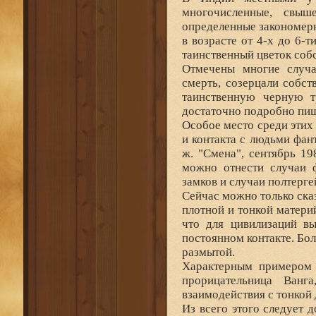
многочисленные, свыш
определенные закономер
в возрасте от 4-х до 6-т
таинственный цветок соб
Отмечены многие случа
смерть, созерцали собст
таинственную черную т
достаточно подробно пиш
Особое место среди этих
и контакта с людьми фан
ж. "Смена", сентябрь 19
можно отнести случаи 
замков и случаи полтерге
Сейчас можно только сказ
плотной и тонкой матери
что для цивилизаций вы
постоянном контакте. Бол
размытой.
Характерным примером т
прорицательница Ванг
взаимодействия с тонкой
Из всего этого следует