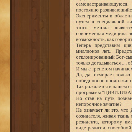
самонастраивающуюся,
постоянно развивающийся
Эксперименты в области
путем в специальной ли
этого метода являетс
современная медицина не
возможность, как говорит
Теперь представим цив
миллионов лет... Предс
отклонированный Бог-сы
только догадываться ...,
И мы с трепетом начинаем
Да, да, отмирает только
победоносно продолжают
Так рождается в нашем с
программы "ЦИВИЛИЗА
Но став на путь позна
непорочное зачатие?
Не означает ли это, что
созидателя, живая ткань
резидента, которому вм
виде религии, способной