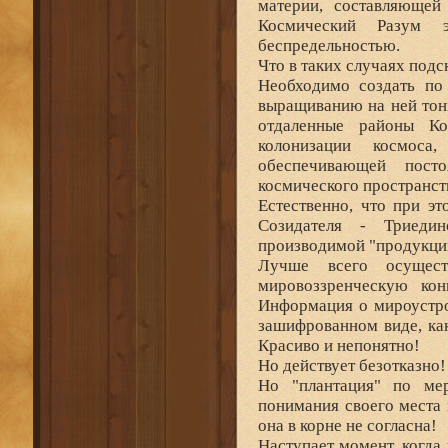
материи, составляющей 
Космический Разум 
беспредельностью.
Что в таких случаях подс
Необходимо создать по
выращиванию на ней тонк
отдаленные районы Ко
колонизации космоса
обеспечивающей пост
космического пространст
Естественно, что при э
Созидателя - Триеди
производимой "продукци
Лучше всего осущест
мировоззренческую ко
Информация о мироустро
зашифрованном виде, ка
Красиво и непонятно!
Но действует безотказно!
Но "плантация" по мер
понимания своего места
она в корне не согласна!
Наступает момент, когда