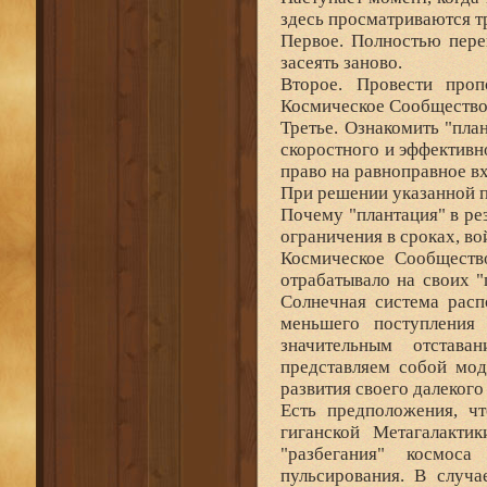
здесь просматриваются т
Первое. Полностью пере
засеять заново.
Второе. Провести про
Космическое Сообщество
Третье. Ознакомить "пла
скоростного и эффективн
право на равноправное в
При решении указанной п
Почему "плантация" в ре
ограничения в сроках, в
Космическое Сообществ
отрабатывало на своих "
Солнечная система расп
меньшего поступления
значительным отстав
представляем собой мод
развития своего далекого
Есть предположения, ч
гиганской Метагалакти
"разбегания" космос
пульсирования. В случа