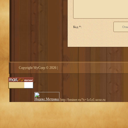
Код *:
Copyright MyCorp © 2026
|
http://bminer.ru/?s=1z1z1.ucoz.ru