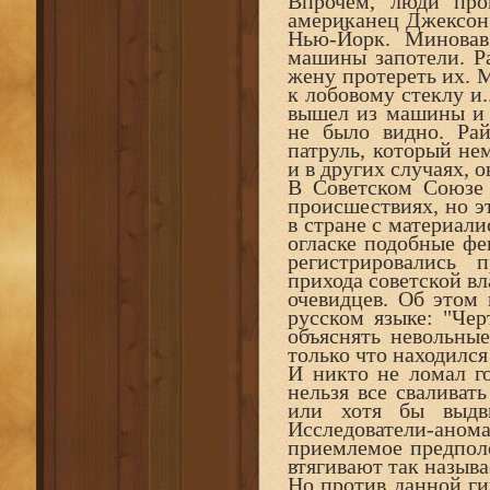
Впрочем, люди про
американец Джексон 
Нью-Йорк. Миновав
машины запотели. Ра
жену протереть их. 
к лобовому стеклу и.
вышел из машины и 
не было видно. Ра
патруль, который не
и в других случаях, 
В Советском Союзе 
происшествиях, но эт
в стране с материал
огласке подобные фе
регистрировались 
прихода советской вл
очевидцев. Об этом
русском языке: "Чер
объяснять невольные
только что находился
И никто не ломал го
нельзя все сваливат
или хотя бы выдви
Исследователи-ано
приемлемое предполо
втягивают так назыв
Но против данной ги