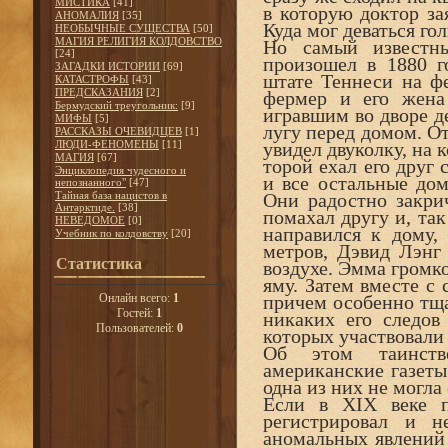
МИСТИКА
[41]
в которую доктор за
АНОМАЛИЯ
[35]
Куда мог деваться го
НЕОБЫЧНЫЕ СУЩЕСТВА
[50]
МАГИЯ РЕЛИГИЯ КОЛДОВСТВО
Но самый известны
[24]
произошел в 1880 г
ЗАГАДКИ ИСТОРИИ
[69]
штате Теннеси на ф
КАТАСТРОФЫ
[43]
ПРЕДСКАЗАНИЯ
[2]
фермер и его жен
Бермудский треугольник:
[9]
игравшим во дворе д
МИФЫ
[5]
лугу перед домом. От
РАССКАЗЫ ОЧЕВИДЦЕВ
[1]
ЛЮДИ-ФЕНОМЕНЫ
[11]
увидел двуколку, на к
МАГИЯ
[67]
торой ехал его друг 
Энциклопедия чудесного и
и все остальные дом
непознанного"
[47]
Тайная база нацистов в
Они радостно закри
Антарктиде.
[38]
помахал другу и, так
НЕВЕДОМОЕ
[0]
направился к дому, 
Учебник по колдовству
[20]
метров, Дэвид Лэнг 
Статистика
воздухе. Эмма громко
яму. Затем вместе с 
Онлайн всего:
1
причем особенно тща
Гостей:
1
никаких его следов
Пользователей:
0
которых участвовали 
Об этом таинств
американские газеты
одна из них не могла
Если в XIX веке п
регистрировал и н
аномальных явлений 