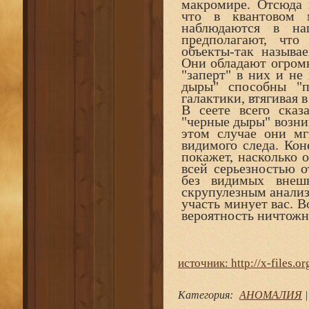
макромире. Отсюда 
что в квантовом 
наблюдаются в на
предполагают, чт
объекты-так называ
Они обладают огромн
"заперт" в них и не
дыры" способны "п
галактики, втягивая в
В сеете всего ска
"черные дыры" возни
этом случае они мг
видимого следа. Кон
покажет, насколько о
всей серьезностью 
без видимых внеш
скрупулезным анализо
участь минует вас. В
вероятность ничтожн
источник: http://x-files.or
Категория
:
АНОМАЛИЯ