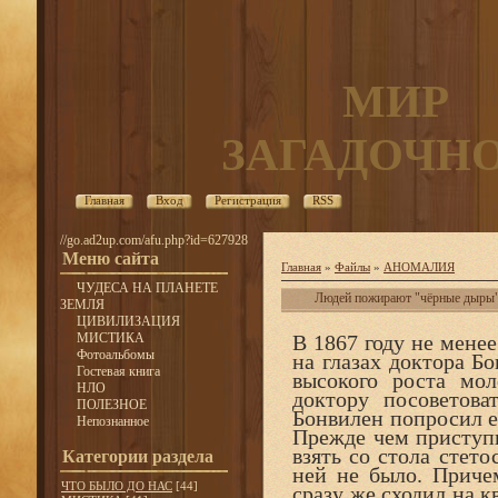
МИР
ЗАГАДОЧН
Главная
Вход
Регистрация
RSS
//go.ad2up.com/afu.php?id=627928
Меню сайта
Главная
»
Файлы
»
АНОМАЛИЯ
ЧУДЕСА НА ПЛАНЕТЕ
Людей пожирают "чёрные дыры
ЗЕМЛЯ
ЦИВИЛИЗАЦИЯ
МИСТИКА
В 1867 году не мене
Фотоальбомы
на глазах доктора Бо
Гостевая книга
высокого роста мо
НЛО
доктору посоветова
ПОЛЕЗНОЕ
Бонвилен попросил ег
Непознанное
Прежде чем приступи
взять со стола стето
Категории раздела
ней не было. Приче
ЧТО БЫЛО ДО НАС
[44]
сразу же сходил на к