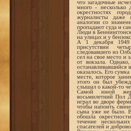
что загадочные исче
много - несколько 
окрестностях гор
журналисты даже н
аналогии со знамен
пропадают суда и са
Люди в Беннинггонско
на улицах и у бензок
А 1 декабря 1949
присутствии четы
следовавшего из Олб
сел на свое место и 
от вокзала. Однако,
останавливавшийся в
оказалось. Его сумка
месте, которое зани
этого он был убежд
слышал о какой-то ч
Самой юной жерт
восьмилетний Пол Д
играл во дворе ферм
чтобы напоить свине
сына уже не было. 
обошла окрестности
течение нескольки
спасателей и доброво