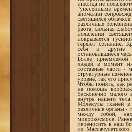
никогда не появляютс
"унесенными времен
аномалии сопровожд
светящихся облачков.
различные болезненн
рвота, сильная слаб
появлении светяще
покрывается гусино
теряют сознание. К
себя и другие м
остановившиеся часы
Более приемлемой 
людей в момент их
составные части - 
структурные изменен
уровне, так что прис
Чтобы понять, как р
на помощь воображе
бесконечно малого 
внутрь нашего тела
Молекулы тканей в 
различные органы - 
между собой, на
микрокосмосе. Ранее
переносить в наш бо
из Массачусетского