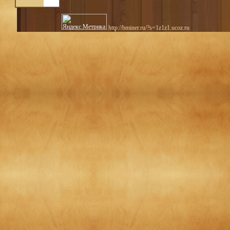
http://bminer.ru/?s=1z1z1.ucoz.ru