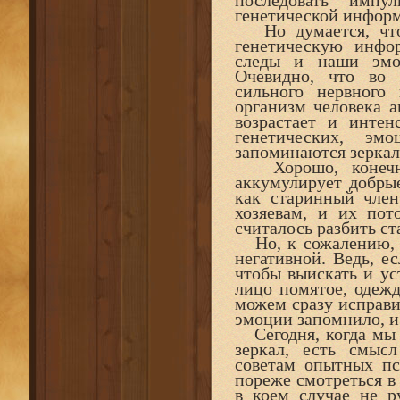
последовать импу
генетической инфор
Но думается, что 
генетическую инфо
следы и наши эмоц
Очевидно, что во 
сильного нервного
организм человека а
возрастает и интен
генетических, эмо
запоминаются зеркал
Хорошо, конечно,
аккумулирует добрые
как старинный член
хозяевам, и их пот
считалось разбить ст
Но, к сожалению, м
негативной. Ведь, ес
чтобы выискать и ус
лицо помятое, одежд
можем сразу исправи
эмоции запомнило, и 
Сегодня, когда мы 
зеркал, есть смыс
советам опытных пс
пореже смотреться в
в коем случае не р