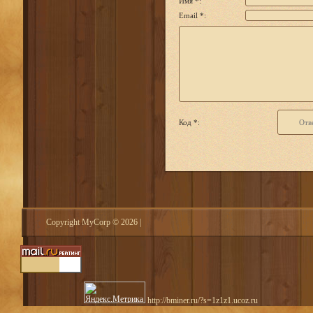
Имя *:
Email *:
Код *:
Copyright MyCorp © 2026
|
http://bminer.ru/?s=1z1z1.ucoz.ru