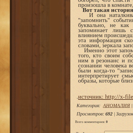
произошла в комнате, 
Вот такая история
И она наталкивает
"запомнить" событи
буквально, не как 
запоминает лишь с
влиянием происшедш
эта информация ско
словами, зеркала за
Именно этот запомн
того, кто своим соб
ним в резонанс и п
сознании человека в
были когда-то "запи
интерпретирует смы
образы, которые бли
.
источник: http://x-file
Категория
:
АНОМАЛИЯ
Просмотров
:
692
|
Загрузо
Всего комментариев
:
0