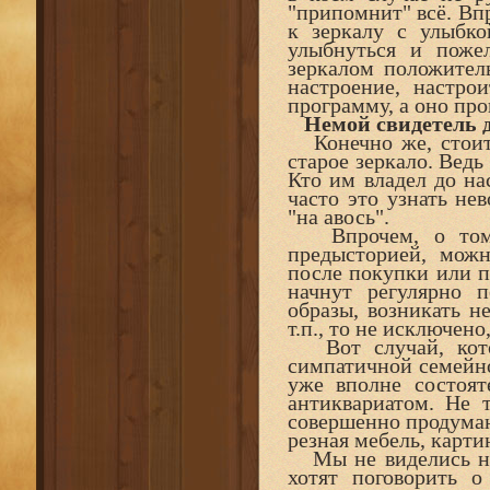
"припомнит" всё. Вп
к зеркалу с улыбко
улыбнуться и пожел
зеркалом положител
настроение, настро
программу, а оно про
Немой свидетель д
Конечно же, стоит 
старое зеркало. Ведь
Кто им владел до на
часто это узнать не
"на авось".
Впрочем, о том, 
предысторией, можн
после покупки или по
начнут регулярно п
образы, возникать н
т.п., то не исключено
Вот случай, кото
симпатичной семейно
уже вполне состоят
антиквариатом. Не 
совершенно продуман
резная мебель, карти
Мы не виделись нес
хотят поговорить о