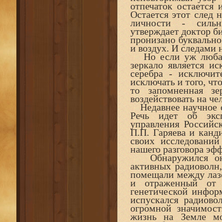
отпечаток остается 
Остается этот след 
личности - сильн
утверждает доктор би
пронизано буквально 
и воздух. И следами 
Но если уж любая 
зеркало является и
серебра - исключит
исключать и того, чт
то запомненная зе
воздействовать на че
Недавнее научное о
Речь идет об экс
управления Российс
П.П. Гаряева и канд
своих исследовани
нашего разговора эф
Обнаружился он с
активных радиоволн
помещали между лаз
и отраженный от 
генетической информ
испускался радиово
огромной значимост
жизнь на Земле мо