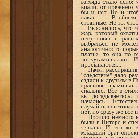
взгляда стало ясно: 
впали, от прежнего л
бы и нет. Но и что
какая-то... В обще
странные. Не то, что
Выяснилось, что чу
жар, который охваты
него ковш с расп
выбраться не может
аналогично: то порыв
платье; то она по г
лоскутами слазит... 
просыпаются...
Начал расспрашиват
"следствие" дало рез
ездили к друзьям в П
красивое фамильно
спальню. Всё в стиле
вы догадываетесь,
начались... Естеств
случай посоветовал п
нет, но сразу же всё 
Прошло немного вре
были в Питере и спе
зеркала. И что же 
младший брат опрок
обгорел, что спасти 