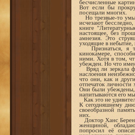
бесчисленные картин
Вот если бы прокру
посещали многих.
Но трезвые-то умы 
исчезают бесследно, 
книге "Литературные
настоящее, без прош
амнезия. Это струя
уходящие в небытие, к
Признаться, я тож
кинокамере, способн
ними. Хотя в том, чт
убежден. Но что име
Вряд ли зеркала фи
наслоения неизбежно 
что они, как и друг
отпечаток личности 
Они были убеждены, 
напитываются его мыс
Как это не удивитель
К сегодняшнему дню
своеобразной памят
них.
Доктор Ханс Беренд
женщиной, облада
попросил её описа