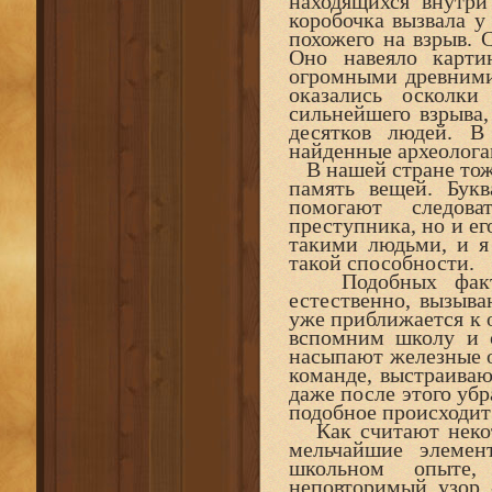
находящихся внутри
коробочка вызвала у
похожего на взрыв. 
Оно навеяло карти
огромными древними
оказались осколки
сильнейшего взрыва
десятков людей. В
найденные археолога
В нашей стране тоже
память вещей. Бук
помогают следова
преступника, но и е
такими людьми, и я
такой способности.
Подобных фактов
естественно, вызыва
уже приближается к 
вспомним школу и 
насыпают железные о
команде, выстраива
даже после этого убр
подобное происходит
Как считают некот
мельчайшие элемен
школьном опыте, 
неповторимый узор 