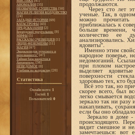
МИСТИКА
[41]
продолжаются.
АНОМАЛИЯ
[35]
Через сто лет это
НЕОБЫЧНЫЕ СУЩЕСТВА
[50]
МАГИЯ РЕЛИГИЯ КОЛДОВСТВО
ученые. Так, в одно
[24]
можно прочитать 
ЗАГАДКИ ИСТОРИИ
[69]
приближалась к сове
КАТАСТРОФЫ
[43]
ПРЕДСКАЗАНИЯ
[2]
больше времени, ч
Бермудский треугольник:
[9]
количество ее д
МИФЫ
[5]
анализировались. Хи
РАССКАЗЫ ОЧЕВИДЦЕВ
[1]
ЛЮДИ-ФЕНОМЕНЫ
[11]
ядовиты".
МАГИЯ
[67]
Именно этим свойст
Энциклопедия чудесного и
народное поверье, н
непознанного"
[47]
Тайная база нацистов в
недомоганий. Ссылаю
Антарктиде.
[38]
при плохом настро
НЕВЕДОМОЕ
[0]
выделяет ядовиты
Учебник по колдовству
[20]
поверхности стекл
Статистика
здоровью тех, кто бу
Всё это так, но при
Онлайн всего:
1
скорее всего, был в
Гостей:
1
легко смывается вод
Пользователей:
0
зеркало так ни разу 
накапливать, сохран
если бы оно обладало
Зеркало в доме - э
происходящего. Пер
видит смешное и нел
замечтаешься: вот 