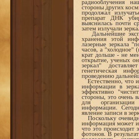
радиооблучения н
стороны других косм
продолжал излучать
препарат ДНК убир
выяснилась почти с
затем излучали зерка
Дальнейшие экспер
хранения этой инф
лазерные зеркала "
часов, а "холодное" 
крат дольше - не ме
открытие, ученых он
зеркал" доставля
генетическая инфо
проведению дальней
Естественно, что и
информации в зерка
эффективно "чистит
стороны, это очень 
для организации 
информации. Сегод
явление записи в зе
Поскольку очевидно
информация может из
что это происходит з
фотонов. В результа