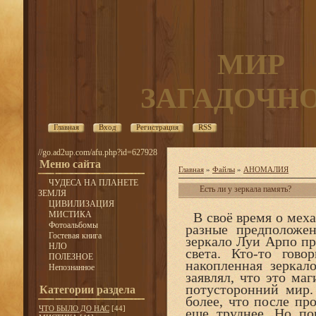
МИР
ЗАГАДОЧН
Главная
Вход
Регистрация
RSS
//go.ad2up.com/afu.php?id=627928
Меню сайта
Главная
»
Файлы
»
АНОМАЛИЯ
ЧУДЕСА НА ПЛАНЕТЕ
Есть ли у зеркала память?
ЗЕМЛЯ
ЦИВИЛИЗАЦИЯ
МИСТИКА
В своё время о меха
Фотоальбомы
разные предположен
Гостевая книга
зеркало Луи Арпо пр
НЛО
света. Кто-то гово
ПОЛЕЗНОЕ
накопленная зеркал
Непознанное
заявлял, что это ма
потусторонний мир.
Категории раздела
более, что после пр
ЧТО БЫЛО ДО НАС
[44]
еще труднее. Но по