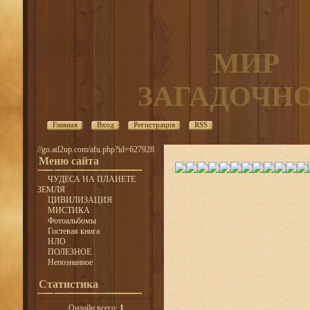
МИР
ЗАГАДОЧН
Главная
Вход
Регистрация
RSS
//go.ad2up.com/afu.php?id=627928
Меню сайта
ЧУДЕСА НА ПЛАНЕТЕ
ЗЕМЛЯ
ЦИВИЛИЗАЦИЯ
МИСТИКА
Фотоальбомы
Гостевая книга
НЛО
ПОЛЕЗНОЕ
Непознанное
Статистика
Онлайн всего:
1