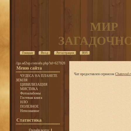
МИР
ЗАГАДОЧН
Главная
Вход
Регистрация
RSS
//go.ad2up.com/afu.php?id=627928
Меню сайта
Чат предоставлен сервисом
Chatovod.r
ЧУДЕСА НА ПЛАНЕТЕ
ЗЕМЛЯ
ЦИВИЛИЗАЦИЯ
МИСТИКА
Фотоальбомы
Гостевая книга
НЛО
ПОЛЕЗНОЕ
Непознанное
Статистика
Онлайн всего:
1