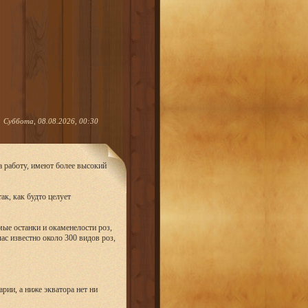
Суббота, 08.08.2026, 00:30
 работу, имеют более высокий
ак, как будто целует
ые останки и окаменелости роз,
ас известно около 300 видов роз,
рии, а ниже экватора нет ни