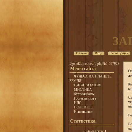
ЗА
Главная
Вход
Регистрация
//go.ad2up.com/afu.php?id=627928
Меню сайта
Оп
до
ЧУДЕСА НА ПЛАНЕТЕ
ЗЕМЛЯ
Ко
ЦИВИЛИЗАЦИЯ
ко
МИСТИКА
Фотоальбомы
Св
Гостевая книга
ук
НЛО
ок
ПОЛЕЗНОЕ
Непознанное
Ро
Статистика
Вс
од
Онлайн всего:
1