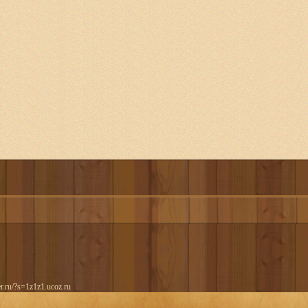
er.ru/?s=1z1z1.ucoz.ru