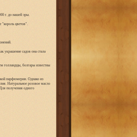
0 г. до нашей эры.
е "король цветов".
онений.
Как украшение садов она стала
ем голландцы, болгары известны
ской парфюмерии. Однако из
олия. Натуральное розовое масло
 Для получения одного