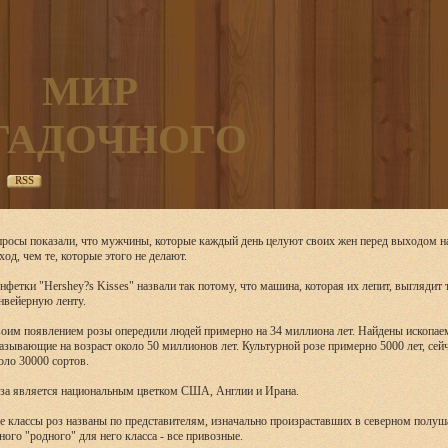
МИР
ГАДОЧНОГО
RSS
росы показали, что мужчины, которые каждый день целуют своих жен перед выходом на
ход, чем те, которые этого не делают.
нфетки "Hershey?s Kisses" назвали так потому, что машина, которая их лепит, выглядит т
нвейерную ленту.
оим появлением розы опередили людей примерно на 34 миллиона лет. Найдены ископаем
азывающие на возраст около 50 миллионов лет. Культурной розе примерно 5000 лет, сейч
оло 30000 сортов.
за является национальным цветком США, Англии и Ирана.
е классы роз названы по представителям, изначально произраставших в северном полуша
ного "родного" для него класса - все привозные.