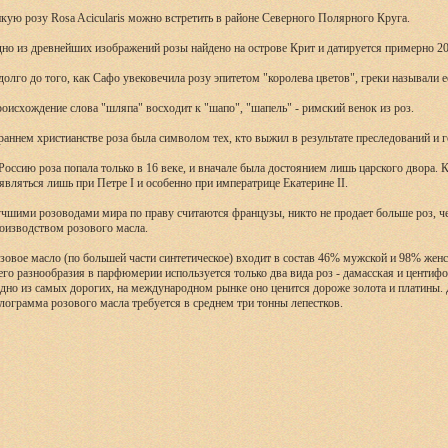
кую розу Rosa Acicularis можно встретить в районе Северного Полярного Круга.
но из древнейших изображений розы найдено на острове Крит и датируется примерно 200
долго до того, как Сафо увековечила розу эпитетом "королева цветов", греки называли е
оисхождение слова "шляпа" восходит к "шапо", "шапель" - римский венок из роз.
раннем христианстве роза была символом тех, кто выжил в результате преследований и г
Россию роза попала только в 16 веке, и вначале была достоянием лишь царского двора. 
являться лишь при Петре I и особенно при императрице Екатерине II.
чшими розоводами мира по праву считаются французы, никто не продает больше роз, ч
оизводством розового масла.
зовое масло (по большей части синтетическое) входит в состав 46% мужской и 98% жен
его разнообразия в парфюмерии используется только два вида роз - дамасская и центиф
одно из самых дорогих, на международном рынке оно ценится дороже золота и платины.
лограмма розового масла требуется в среднем три тонны лепестков.