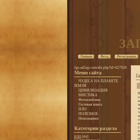
ЗА
Главная
Вход
Регистрация
//go.ad2up.com/afu.php?id=627928
Меню сайта
Гл
ЧУДЕСА НА ПЛАНЕТЕ
ЗЕМЛЯ
ЦИВИЛИЗАЦИЯ
Накоплению информации об НЛО чрезвычайно способствовало распространение книгопечатания. Значительное количество о
МИСТИКА
Фотоальбомы
Гостевая книга
НЛО
ПОЛЕЗНОЕ
Непознанное
Категории раздела
НЛО
[84]