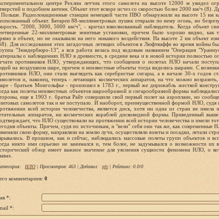
атегория
:
НЛО
|
Просмотров
: 463 |
Добавил
:
plv
|
Рейтинг
:
0.0
/
0
его комментариев
:
0
мя *:
ail *: