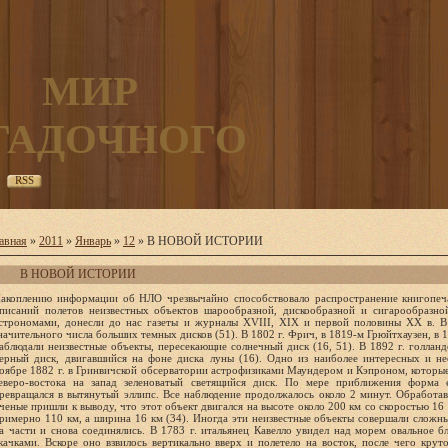
МИР
ГАДОЧНОГО
RSS
авная
»
2011
»
Январь
»
12
» В НОВОЙ ИСТОРИИ
В НОВОЙ ИСТОРИИ
писаний полетов неизвестных объектов шарообразной, дискообразной и сигарообразной формы, сделанных известными астрономами, донесли до нас газеты и журналы XVIII, XIX и первой половины XX в. В 1777 г. Мессье наблюдал полет значительного числа больших темных дисков (51). В 1802 г. Фрич, в 1819-м Грюйтхаузен, в 1834-м Пасторф и в 1860-м Рассел наблюдали неизвестные объекты, пересекающие солнечный диск (16, 51). В 1892 г. голландский астроном Мюллер наблюдал черный диск, двигавшийся на фоне диска луны (16). Одно из наиболее интересных и необычных явлений наблюдалось в ноябре 1882 г. в Гринвичской обсерватории астрофизиками Маундером и Кэпроном, которые увидели двигающийся по небу с северо-востока на запад зеленоватый светящийся диск. По мере приближения форма его менялась, и он постепенно превращался в вытянутый эллипс. Все наблюдение продолжалось около 2 минут. Обработав данные различньгх наблюдений, ученые пришли к выводу, что этот объект двигался на высоте около 200 км со скоростью 16 км/с, причем его длина составила примерно 110 км, а ширина 16 км (34). Иногда эти неизвестные объекты совершали сложные маневры, зависали, разделялись на части и снова соединялись. В 1783 г. итальянец Кавелло увидел над морем овальное блестящее тело, которое двигалось скачками. Вскоре оно взвилось вертикально вверх и полетело на восток, после чего круто изменило направление полета и усилило свечение, осветив всю местность. Потом оно из круглого стало продолговатым, разделилось пополам и исчезло (51, 39). В августе 1863 г. в одной из мадридских газет была помещена заметка, в которой говорилось: "Позавчера вечером над юго-восточной частью Мадрида появился светящийся диск красноватого цвета с шаром пламени. Простояв долгое время неподвижно, диск начал быстро двигаться в горизонтальном и вертикальном направлениях" (9). В июле 1868 г. сотрудники астрономической обсерватории в Оксфорде наблюдали светящийся объект, который во время полета останавливался и несколько раз менял направление полета (16). В августе 1871 г. гигантский диск появился над Марселем. 9 минут он провисел неподвижно, потом в течение 7 минут двигался в северном направлении и опять завис, а потом с большой скоростью улетел на восток (9, 39). В августе 1939 г. в Швеции в течение 2 минут наблюдались 6 круглых серебристых объектов, размером с диск луны, которые кружились в небе, следуя друг за другом и образуя подобие хоровода (12). В феврале 1942 г. экипаж голландского судна "Тромп" на протяжении 3 часов наблюдал огромный алюминиевый диск, который очень быстро подлетел к судну, проделал серию удивительных маневров и скрылся со скоростью не менее 6000 км/ч (8). В приводимых ниже случаях неизвестные объекты сначала летели в одну сторону, а потом возвращались обратно, причем иногда это происходило по несколько раз. В 1812 г. в Буковине в небе появилась какая-то большая звезда, сопровождаемая пучком лучей, и полетела в направлении России. Затем она вернулась обратно и появлялась регулярно в течение четырех месяцев, пока в России шла война с французами (10). В 1909 г. В Лимерике (Ирландия) астроном Фергюссон наблюдал ярко светящийся объект", который появился на северо-востоке и, маневрируя, пролетел на юг, после чего возвратился назад. Наблюдение продолжалось в течение 20 минут (6). В XIX в. имели место также отдельные наблюдения взлетов этих объектов с земли, что доказывает их способность совершать посадки. Имеются сообщения о таких наблюдениях в 1808 г. в Пьемонте (9), в 1853 г. в Северной Франции (39) и в 1921-м в штате Калифорния (20). В XIX и XX вв. были впервые зафиксированы ограниченные по времени всплески большого числа сообщений о наблюдениях НЛО как в отдельных странах, так и во всем мире. Первый такой всплеск имел место в период с ноября 1896 г. по апрель 1897 г. в США, когда было зафиксировано большое количество наблюдений неизвестных объектов тысячами жителей отдельных городов, о чем много писали газеты того времени. Полеты и зависания неизвестных объектов наблюдались тогда над Сан-Франциско, Оклендом, Омахой, Канзас-Сити, Чикаго, Милуоки, Сакраменто, Бентоном и другими городами США. Многие из наблюдавшихся объектов имели сигарообразную форму и в ряде случаев направляли на землю яркие лучи, подобные лучам прожекторов. Так было в 1896 г. в Сан-Франциско и в 1897 г. в Чикаго, Канзас-Сити и в Систервиле (6). При рассмотрении всех этих сообщений следует иметь в виду, что единственными летательными аппаратами в Америке в то время были свободноплавающие аэростаты. Никаких дирижаблей, да еще с прожекторами, на американском континенте в 1897 г. еще не было. Второй всплеск сообщений о полетах неизвестных объектов в разных частях света имел место в 1909 г., когда только над Англией было отмечено 43 таких объекта. Были сообщения и из США, и из Новой Зеландии, причем некоторые объекты тоже испускали яркие лучи. Так, например, в мае 1909 г. жители города Эссекса (Англия) наблюдали в течение нескольких минут полет длинного темного торпедообразного объекта, испустившего в сторону земли два ярких луча (28). В этом же месяце экипаж судна "Святой Олаф" наблюдал огромный объект с пятью прожекторами, похожий на дирижабль, который завис над "Святым Олафом", а потом направился к другому судну и осветил его. В декабре над городом Уорчестером в штате Массачусетс (США) дважды появлялся странный воздушный корабль, освещавший все вокруг мощным прожектором (6). Такое же зрелище наблюдали в следующую ночь тысячи жителей Бостона и Вилимонтике (6). Известны наблюдения НЛО в 1909 г. и в России. В июле в Саратове наблюдали круглый светящийся объект, летевший над Волгой вверх по течению (99). В октябре сигарообразный объект, пролетевший над Одессой, совершил резкий разворот и скрылся по направлению к лиману (99). В конце августа 1909 г. в газете "Дейли Мейл" /в русской транскрипции даны названия наиболее известных иностранных журналов и газет. Менее известные приведены на языке источника с той целью, чтобы названия могли служить одновременно и библиографической справкой/ было помещено сообщение о неизвестном объекте, который сделал два круга над Таллинном и удалился в направлении Финляндии, оставив население города в крайнем возбуждении (22). В конце 1912 - начале 1913 г. в ряде стран Европы и в том числе в России, наблюдались полеты каких-то неизвестных объектов с яркими источниками света наподобие прожекторов. Такие наблюдения имели место над Дувром, Ливерпулем, Темзой в Англии, над Пшемыслом, Ярославом и Львовом в Австро-Венгрии, а также над Румынией и западной Россией. В России такие объекты с двумя прожекторами наблюдались над Каменец-Подольским, Белостоком и станцией Слободка, а в районе Гайворон, Гайсин, Жмеринка они освещали местность. В газетах того времени их называли модным для того времени термином "аэропланы", хотя авиация находилась тогда в зачаточном состоянии и аэропланы еще не имели ни навигационных приборов, ни, тем более, электрогенераторов и прожекторов. Поэтому они могли тогда летать только днем и в хорошую погоду с прокладкой курса по наблюдаемым визуально земным ориентирам. Полеты же неизвестных объектов происходили, как правило, по ночам, да еще в самое неблагоприятное время года - зимой, что полностью исключает предположение о том, что это могли быть аэропланы. Кстати, герма