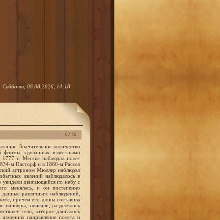
Суббота, 08.08.2026, 14:18
07:18
нское правительство тогда официально заявило, что таинственные аппараты, появившиеся над Англией, не являлись немецкими дирижаблями, хотя бы даже потому, что они были неспособны за одну ночь долететь до Англии и вернуться обратно. Военные власти России заявили тогда, что русские авиаторы не совершали таких полетов ни на юго-западе России ни в Галиции (73). В XIX и в начале XX в. также зафиксирован целый ряд наблюдений больших групп каких-то неизвестных объектов, которые иногда летели строем. В сентябре 1820 г. над французским городом Эмбруни ровным строем пролетели странные, похожие на колокола объекты, издававшие сильный шум. Сделав поворот на 90 град.Ц. , не нарушая строя, они улетели (16). Известный астроном Ариго писал об этом случае в "Анналах химии и физики": "Многочисленные наблюдатели видели во время лунного затмения странные объекты, двигающиеся прямолинейно. Они находились на равных расстояниях друг от друга и сохраняли строй, делая повороты с военной точностью" (9). В сентябре 1851 г. над Гайд-Парком в Лондоне во время Всемирной выставки появилось более сотни светящихся дисков, которые подлетали с востока и с севера, после чего собрались вместе и улетели (16). В августе 1871 г. астроном Трувле сообщил о массовом появлении над Мадоной на большой высоте летящих объектов, имеющих треугольную, круглую и четырехугольную форму и двигавшихся с разной скоростью. Один из объектов потерял маневренность и стал падать, совершая движения падающего листа (9). В августе 1883 г. мексиканский астроном Жозе Бонилла сфотографировал несколько групп круглых и сигарообразных объектов, летевших строем на одинаковом расстоянии друг от друга и медленно пересекавших солнечный диск с запада на восток. В каждой группе было 15-20 объектов, а всего Бонилла насчитал 283 объекта. На другой день он наблюдал еще 116 таких объектов. Во французском журнале "Астрономия" их удаление от Земли было оценено примерно в 300 тыс.км (5, 6). 21 сентября 1910 г. около миллиона жителей Нью-Йорка в течение трех часов наблюдали пролет над городом сотен круглых светящихся объектов, о чем писала тогда вся мировая печать. Особый интерес представляет явление, наблюдавшееся 9 февраля 1913 г. над Северной Америкой и западной частью Атлантического океана. По данным профессора Торонтского университета Ханта и англичанина Денинга, обобщивших сотни показаний очевидцев, это явление выглядело следующим образом. В 21.05 жители центральной части Канады наблюдали в северозападной части неба появление огненно-красного тела с длинным хвостом, за которым потом последовательно появились примерно 10 "волн", в каждой из которых было 20 - 40 объектов,