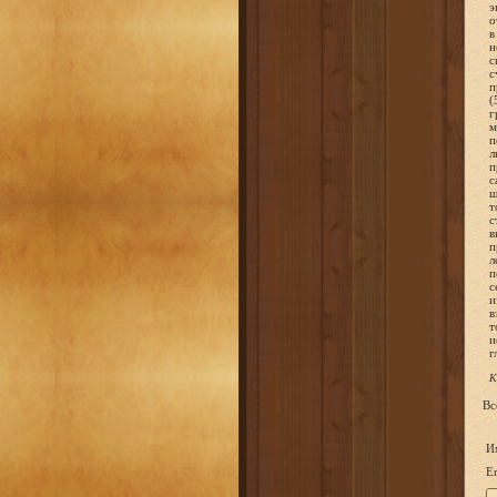
К
Вс
И
Em