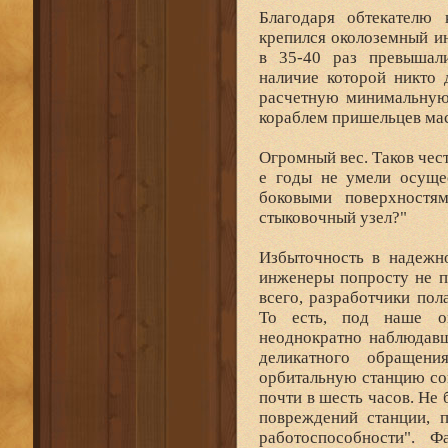
Благодаря обтекателю
крепился околоземный и
в 35-40 раз превышали
наличие которой никто 
расчетную минимальную 
кораблем пришельцев мас
Огромный вес. Таков чест
е годы не умели осущес
боковыми поверхностя
стыковочный узел?"
Избыточность в надежно
инженеры попросту не пр
всего, разработчики пол
То есть, под наше оп
неоднократно наблюдавш
деликатного обращен
орбитальную станцию со
почти в шесть часов. Не
повреждений станции, п
работоспособности". Ф