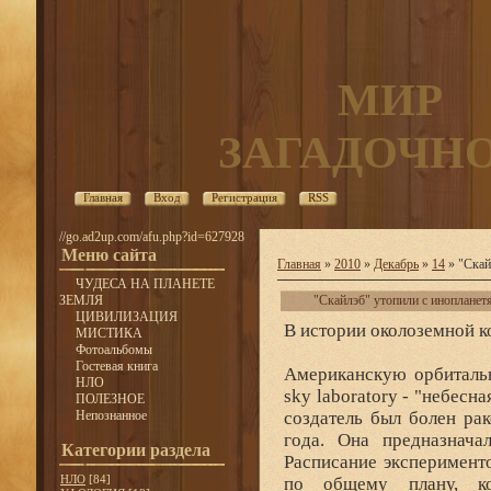
МИР
ЗАГАДОЧН
Главная
Вход
Регистрация
RSS
//go.ad2up.com/afu.php?id=627928
Меню сайта
Главная
»
2010
»
Декабрь
»
14
» "Скай
ЧУДЕСА НА ПЛАНЕТЕ
ЗЕМЛЯ
"Скайлэб" утопили с инопланет
ЦИВИЛИЗАЦИЯ
В истории околоземной к
МИСТИКА
Фотоальбомы
Гостевая книга
Американскую орбитальн
НЛО
sky laboratory - "небесн
ПОЛЕЗНОЕ
Непознанное
создатель был болен ра
года. Она предназнача
Категории раздела
Расписание эксперимент
НЛО
[84]
по общему плану, ко