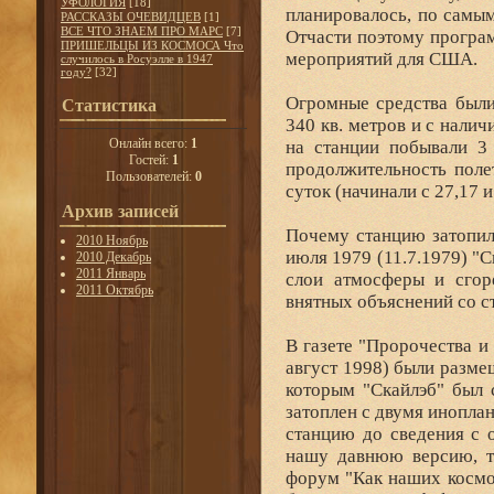
УФОЛОГИЯ
[18]
планировалось, по самым
РАССКАЗЫ ОЧЕВИДЦЕВ
[1]
ВСЕ ЧТО ЗНАЕМ ПРО МАРС
[7]
Отчасти поэтому програ
ПРИШЕЛЬЦЫ ИЗ КОСМОСА Что
мероприятий для США.
случилось в Росуэлле в 1947
году?
[32]
Огромные средства были
Статистика
340 кв. метров и с налич
Онлайн всего:
1
на станции побывали 3 
Гостей:
1
продолжительность поле
Пользователей:
0
суток (начинали с 27,17 и
Архив записей
Почему станцию затопили
2010 Ноябрь
июля 1979 (11.7.1979) "С
2010 Декабрь
2011 Январь
слои атмосферы и сгоре
2011 Октябрь
внятных объяснений со 
В газете "Пророчества и
август 1998) были разме
которым "Скайлэб" был 
затоплен с двумя инопла
станцию до сведения с 
нашу давнюю версию, т
форум "Как наших космо