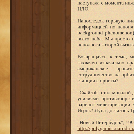
наступала с момента инж
НЛО.
Напоследок горькую пил
информацией по непоня
background phenomenon)
всего неба. Мы просто 
неполнота которой вызыв
Возвращаясь к теме, м
захвачен изначально в
американское прави
сотрудничество на орби
станции с орбиты?
"Скайлэб" стал могилой
усилиями противоборств
вариант милитаризации 
Игрок? Луна досталась Т
"Новый Петербургъ", 199
http://polygamist.narod.r