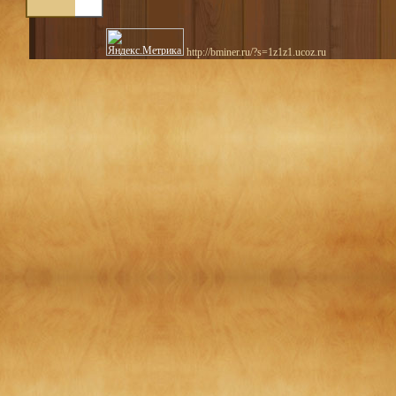
http://bminer.ru/?s=1z1z1.ucoz.ru