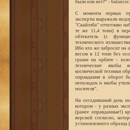
были или нет?" - balancer.
С момента первых пуб
эксперты выражали недо
"Скайлэба" отчетливо на
те же 11,4 тонн) в пер
обтекатель (с функци
технического излишества
Ибо кто же забросит на 
весом в 12 тонн без ос
грамм на орбите - золо
технические якобы в
космической техники обр
оправдания в оборот б
неполадок и якобы утил
носителя".
На сегодняшний день по
котором - у разных эксп
(ранее оправданные!) к
версией согласно, кото
установленного образца 