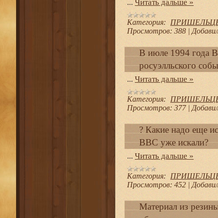
...
Читать дальше »
Категория:
ПРИШЕЛЬЦЫ И
Просмотров:
388
|
Добавил
В июле 1994 года 
росуэлльского собы
...
Читать дальше »
Категория:
ПРИШЕЛЬЦЫ И
Просмотров:
377
|
Добавил
? Какие надо еще и
ВВС уже искали?
...
Читать дальше »
Категория:
ПРИШЕЛЬЦЫ И
Просмотров:
452
|
Добавил
Материал из резины