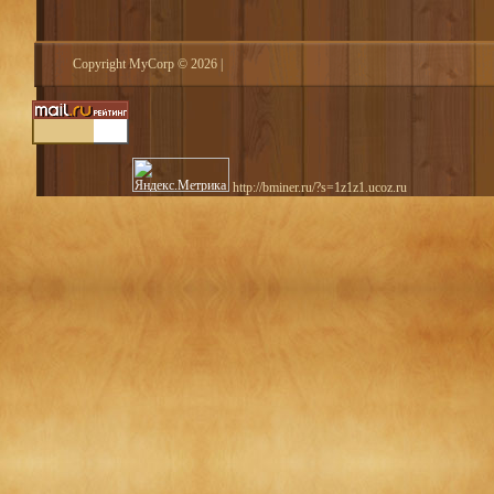
Copyright MyCorp © 2026
|
http://bminer.ru/?s=1z1z1.ucoz.ru