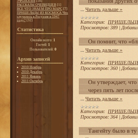
показания других о
УФОЛОГИЯ
[18]
РАССКАЗЫ ОЧЕВИДЦЕВ
[1]
...
Читать дальше »
ВСЕ ЧТО ЗНАЕМ ПРО МАРС
[7]
ПРИШЕЛЬЦЫ ИЗ КОСМОСА Что
случилось в Росуэлле в 1947
году?
[32]
Категория:
ПРИШЕЛЬЦЫ И
Просмотров:
389
|
Добавил
Статистика
Онлайн всего:
1
Он помнит, что «бл
Гостей:
1
Пользователей:
0
...
Читать дальше »
Архив записей
Категория:
ПРИШЕЛЬЦЫ И
2010 Ноябрь
Просмотров:
360
|
Добавил
2010 Декабрь
2011 Январь
2011 Октябрь
Он утверждает, что
через пять лет посл
...
Читать дальше »
Категория:
ПРИШЕЛЬЦЫ И
Просмотров:
364
|
Добавил
Тангейту было в ту