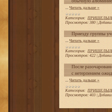
обычную алюминие
...
Читать дальше »
Категория:
ПРИШЕЛЬЦЫ И
Просмотров:
380
|
Добавил
Приезду группы уч
...
Читать дальше »
Категория:
ПРИШЕЛЬЦЫ И
Просмотров:
422
|
Добавил
После разочарован
с нетерпением ожид
...
Читать дальше »
Категория:
ПРИШЕЛЬЦЫ И
Просмотров:
403
|
Добавил