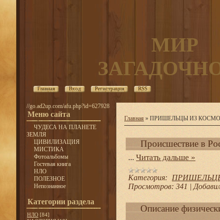
МИР
ЗАГАДОЧН
Главная
Вход
Регистрация
RSS
//go.ad2up.com/afu.php?id=627928
Меню сайта
Главная
»
ПРИШЕЛЬЦЫ ИЗ КОСМОСА Ч
ЧУДЕСА НА ПЛАНЕТЕ
ЗЕМЛЯ
ЦИВИЛИЗАЦИЯ
Происшествие в Рос
МИСТИКА
...
Читать дальше »
Фотоальбомы
Гостевая книга
НЛО
Категория:
ПРИШЕЛЬЦЫ И
ПОЛЕЗНОЕ
Просмотров:
341
|
Добавил
Непознанное
Категории раздела
Описание физически
НЛО
[84]