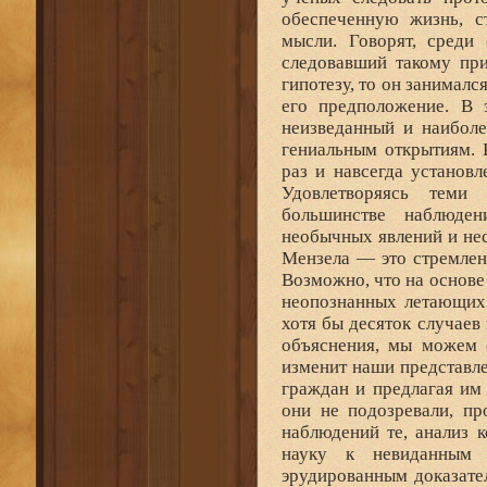
обеспеченную жизнь, с
мысли. Говорят, среди
следовавший такому при
гипотезу, то он занималс
его предположение. В 
неизведанный и наиболе
гениальным открытиям. 
раз и навсегда установ
Удовлетворяясь теми
большинстве наблюде
необычных явлений и нес
Мензела — это стремлен
Возможно, что на основе
неопознанных летающих 
хотя бы десяток случаев
объяснения, мы можем с
изменит наши представле
граждан и предлагая им
они не подозревали, пр
наблюдений те, анализ 
науку к невиданным 
эрудированным доказател