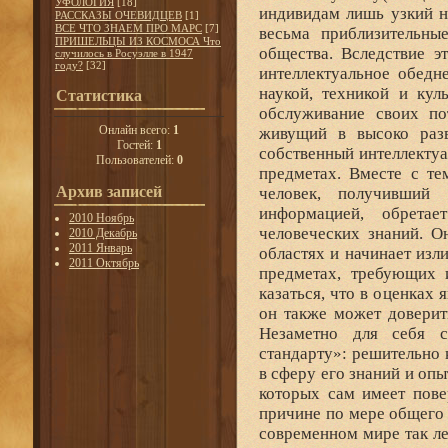
УФОЛОГИЯ
[18]
индивидам лишь узкий н
РАССКАЗЫ ОЧЕВИДЦЕВ
[1]
ВСЕ ЧТО ЗНАЕМ ПРО МАРС
[7]
весьма приблизительные
ПРИШЕЛЬЦЫ ИЗ КОСМОСА Что
общества. Вследствие э
случилось в Росуэлле в 1947
году?
[32]
интеллектуальное обедн
наукой, техникой и кул
Статистика
обслуживание своих пот
Онлайн всего:
1
живущий в высоко разв
Гостей:
1
собственный интеллектуа
Пользователей:
0
предметах. Вместе с те
Архив записей
человек, получивший
информацией, обрета
2010 Ноябрь
человеческих знаний. О
2010 Декабрь
2011 Январь
областях и начинает из
2011 Октябрь
предметах, требующих 
казаться, что в оценках 
он также может доверит
Незаметно для себя с
стандарту»: решительно 
в сферу его знаний и опы
которых сам имеет пове
причине по мере общего 
современном мире так л