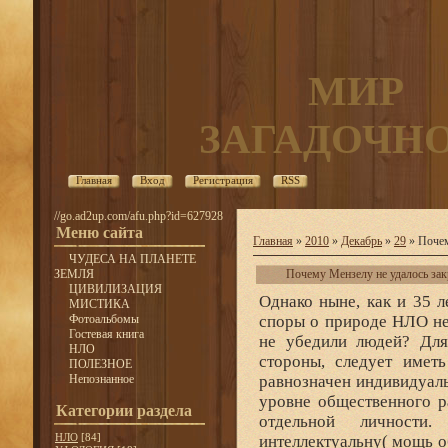
МИР
ЗАГАДОЧН
Главная
Вход
Регистрация
RSS
//go.ad2up.com/afu.php?id=627928
Меню сайта
Главная
»
2010
»
Декабрь
»
29
» Почем
ЧУДЕСА НА ПЛАНЕТЕ
ЗЕМЛЯ
Почему Мензелу не удалось за
ЦИВИЛИЗАЦИЯ
Однако ныне, как и 35 л
МИСТИКА
Фотоальбомы
споры о природе НЛО не
Гостевая книга
не убедили людей? Для
НЛО
стороны, следует иметь
ПОЛЕЗНОЕ
Непознанное
равнозначен индивидуал
уровне общественного р
Категории раздела
отдельной личности.
НЛО
[84]
интеллектуальну( мощь о