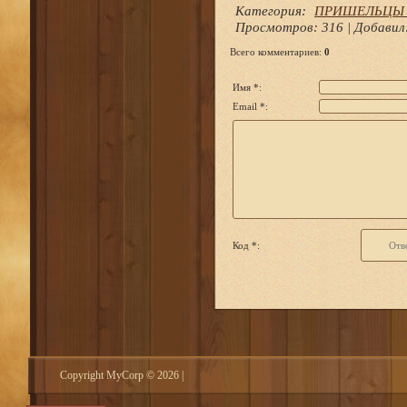
Категория
:
ПРИШЕЛЬЦЫ ИЗ
Просмотров
: 316 |
Добавил
Всего комментариев
:
0
Имя *:
Email *:
Код *:
Copyright MyCorp © 2026
|