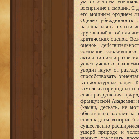
ум освоением специаль
восприятие и эмоции. С 
его мощным орудием лиш
Однако убежденность с
разобраться в тех или и
круг знаний в той или ин
критических оценок. Всл
оценок действительнос
сомнение сложившиеся 
активной силой развития
успех ученого в зависи
уводит науку от разгад
способствовать ориента
конъюнктурных задач. К
комплекса природных и о
силы разрушения природ
французской Академии н
(камни, дескать, не мо
обязательно растает на
список догм, которые бы
существенно расширился
ущерб природе и челов
ученых следовать про