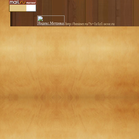
http://bminer.ru/?s=1z1z1.ucoz.ru