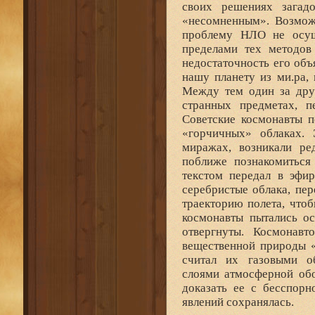
своих решениях загад
«несомненным». Возможн
проблему НЛО не осущ
пределами тех методов 
недостаточность его объ
нашу планету из ми.ра,
Между тем один за дру
странных предметах, 
Советские космонавты п
«горчичных» облаках. 
миражах, возникали ре
поближе познакомиться
текстом передал в эфи
серебристые облака, пе
траекторию полета, что
космонавты пытались о
отвергнуты. Космонавт
вещественной природы «
считал их газовыми о
слоями атмосферной обо
доказать ее с бесспорн
явлений сохранялась.