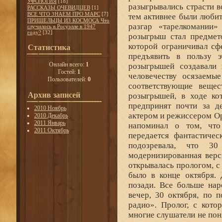
УФОЛОГИЯ
[18]
РАССКАЗЫ ОЧЕВИДЦЕВ
[1]
ВСЕ ЧТО ЗНАЕМ ПРО МАРС
[7]
ПРИШЕЛЬЦЫ ИЗ КОСМОСА Что
случилось в Росуэлле в 1947
году?
[32]
Статистика
Онлайн всего:
1
Гостей:
1
Пользователей:
0
Архив записей
2010 Ноябрь
2010 Декабрь
2011 Январь
2011 Октябрь