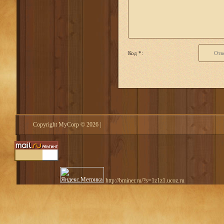
Код *:
Copyright MyCorp © 2026
|
http://bminer.ru/?s=1z1z1.ucoz.ru