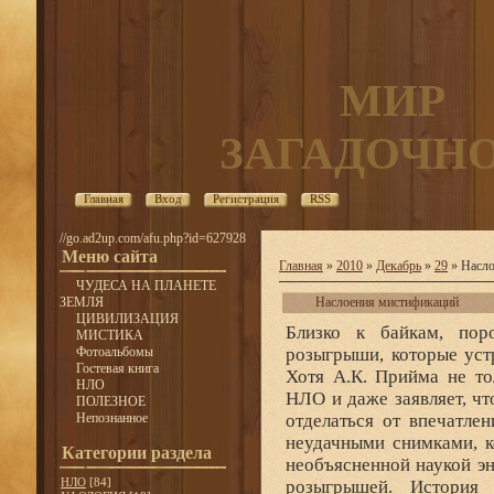
МИР
ЗАГАДОЧН
Главная
Вход
Регистрация
RSS
//go.ad2up.com/afu.php?id=627928
Меню сайта
Главная
»
2010
»
Декабрь
»
29
» Насло
ЧУДЕСА НА ПЛАНЕТЕ
ЗЕМЛЯ
Наслоения мистификаций
ЦИВИЛИЗАЦИЯ
Близко к байкам, порождавшим ложные сообщения о НЛО, находятся и розыгрыши, которые устраивали и продолжают устраивать люди, «потехи ради». Хотя А.К. Прийма не только отрицает возможность мистификаций в отношении НЛО и даже заявляет, что сама мысль об этом «не выдерживает критики», трудно отделаться от впечатления, что автор книги о НЛО, сопроводивший ее своими неудачными снимками, которые он выдает за бесспорные свидетельства наличия необъясненной наукой энергии, принадлежит к отчаянным шутникам и любителям розыгрышей. История последнего полувека свидетельствует: чем сильнее разыгрывались страсти вокруг НЛО во время очередного приступа тарелкомании, тем активнее были любители подшутить над ближними. Как пишет Т. Шоукросс, в разгар «тарелкомании» шутники монтировали «летающие тарелки», а один розыгрыш стал предметом дискуссий ФБР и ВВС. В отличие от байки, автор которой ограничивал сферу межпланетного контакта своей личностью и не мог предъявить в пользу этого контакта никаких зримых свидетельств, творцы розыгрышей создавали впечатление о том, что инопланетяне оставили всему человечеству осязаемые следы своего пребывания и порой предлагали миру соответствующие вещественные доказательства. Один из наиболее известных розыгрышей, в ходе которого обыгрывалась тема вторжения из космоса, был предпринят почти за девять лет до сообщения Кеннета Арнольда известным актером и режиссером Орсоном Уэллесом. Хотя впоследствии Орсон Уэллес не раз напоминал о том, что внимательный радиослушатель мог догадаться, что передается фантастическая постановка, значительная часть радиоаудитории не подозревала, что 30 октября 1938 года по радио транслировалась модернизированная версия романа Герберта Уэллса «Война миров». Постановка открывалась прологом, с которым выступил ее автор. Орсон Уэллес говорил: «Это было в конце октября. Деловая активность возрастала. Ужасы войны остались позади. Все больше народу возвращалось к труду. Развивалась торговля. В тот вечер, 30 октября, по подсчету „бюро Кросли“, 32 миллиона человек слушали радио». Пролог, с которым выступил Орсон Уэллес, был нарочито неясным, и многие слушатели не поняли, что, говоря о «прошедшей войне» и «конце октября», актер имел в виду не страх перед мировой войной, охвативший почти весь мир в сентябре 1938 года, и не конец октября 1938 года. Речь Уэллеса прервалась диктором, который говорил: «…В течение ближайших суток температура воздуха остается без изменений… Максимальная температура 66 градусов, минимальная 48 градусов (по Фаренгейту. — Прим. автора.). Мы передавали прогноз погоды на завтра, подготовленный Государственным метеорологическим бюро… Сейчас включаем студию „Отель парк плаца“, откуда будем передавать концерт оркестра под управлением Рамона Ракуэлло». Однако через несколько секунд концерт Рамона Ракуэлло был прерван. Диктор передал «экстренный бюллетень» о том, что обсерватория Mayнт Дженнингс наблюдала «несколько взрывов раскаленного газа на планете Марс». Он сообщил, что «данные спектрального анализа свидетельствуют о том, что это водород и что он движе
МИСТИКА
Фотоальбомы
Гостевая книга
НЛО
ПОЛЕЗНОЕ
Непознанное
Категории раздела
НЛО
[84]