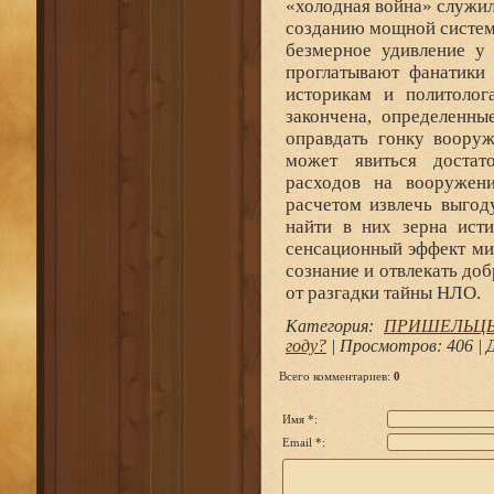
Категория
:
ПРИШЕЛЬЦЫ И
году?
|
Просмотров
: 406 |
Всего комментариев
:
0
Имя *:
Email *: