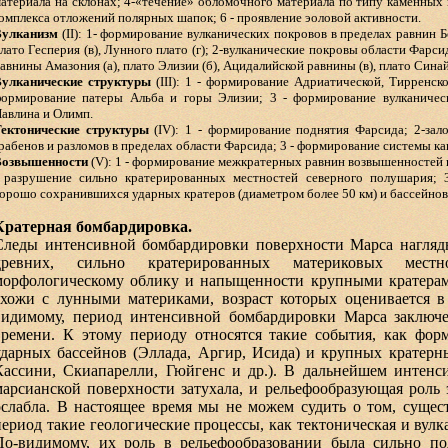
атериала на склонах; 4-«течение» обломочного материала по типу каменных 
омплекса отложений полярных шапок; 6 - проявление эоловой активности.
Вулканизм
(II): 1- формирование вулканических покровов в пределах равнин Б
лато Гесперия (в), Лунного плато (г); 2-вулканические покровы области Фарс
авнины Амазония (а), плато Элизии (б), Ацидалийской равнины (в), плато Синай 
улканические структуры
(III): 1 - формирование Адриатической, Тирренск
ормирование патеры Альба и горы Элизии; 3 - формирование вулканическ
авлина и Олимп.
ектонические структуры
(IV): 1 - формирование поднятия Фарсида; 2-за
рабенов и разломов в пределах области Фарсида; 3 - формирование системы к
Возвышенности
(V): 1 - формирование межкратерных равнин возвышенностей
 разрушение сильно кратерированных местностей северного полушария; 
орошо сохранившихся ударных кратеров (диаметром более 50 км) и бассейнов
Кратерная бомбардировка.
Следы интенсивной бомбардировки поверхности Марса нагляд
древних, сильно кратерированных материковых мест
морфологическому облику и напыщенности крупными кратерам
схожи с лунными материками, возраст которых оценивается в 
видимому, период интенсивной бомбардировки Марса заключ
времени. К этому периоду относятся такие события, как фо
ударных бассейнов (Эллада, Аргир, Исида) и крупных кратерн
Кассини, Скиапарелли, Гюйгенс и др.). В дальнейшем интенс
марсианской поверхности затухала, и рельефообразующая роль 
ослабла. В настоящее время мы не можем судить о том, сущес
период такие геологические процессы, как тектоническая и вулк
По-видимому, их роль в рельефообразовании была сильно п