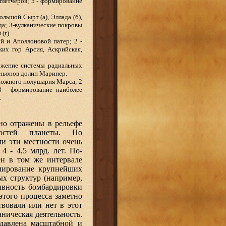
глетчеров; 5 - формирование
ольшой Сырт (а), Эллада (б),
ида; 3-вулканические покровы
(г).
ой и Аполлоновой патер; 2 -
их гор Арсия, Аскрийская,
ложение системы радиальных
аньонов долин Маринер.
 южного полушария Марса; 2
3 - формирование наиболее
.
но отражены в рельефе
ностей планеты. По
и эти местности очень
4 - 4,5 млрд. лет. По-
ен в том же интервале
рмирование крупнейших
ых структур (например,
ивность бомбардировки
этого процесса заметно
твовали или нет в этот
аническая деятельность.
одавлена масштабной и