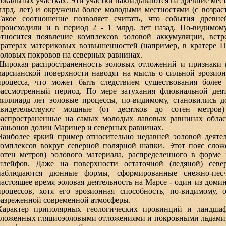
локальных участках. Эти участки накладываются на древние местн
млрд. лет) и окружены более молодыми местностями (с возраст
Такое соотношение позволяет считать, что события древне
происходили и в период 2 - 1 млрд. лет назад. По-видимом
относится появление комплексов эоловой аккумуляции, вст
кратерах материковых возвышенностей (например, в кратере П
эоловых покровов на северных равнинах.
Широкая распространенность эоловых отложений и признаки
марсианской поверхности наводят на мысль о сильной эрозион
процесса, что может быть следствием существования более
рассмотренный период. По мере затухания флювиальной дея
миллиард лет эоловые процессы, по-видимому, становились
свидетельствуют мощные (от десятков до сотен метров)
распространенные на самых молодых лавовых равнинах обла
каньонов долин Маринер и северных равнинах.
Наиболее яркий пример относительно недавней эоловой деятел
комплексов вокруг северной полярной шапки. Этот пояс сло
сотен метров) эолового материала, распределенного в форме 
шлейфов. Даже на поверхности остаточной (ледяной) сев
наблюдаются дюнные формы, сформированные снежно-пес
настоящее время эоловая деятельность на Марсе - один из до
процессов, хотя его эрозионная способность, по-видимому, о
разреженной современной атмосферы.
Характер приполярных геологических провинций и ландша
сложенных гляциоэоловыми отложениями и покровными льдами, 