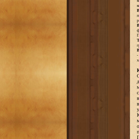
м
к
п
р
В
ф
П
Т
г
-
х