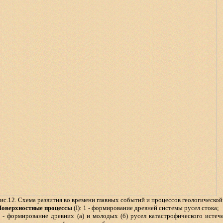
ис.12. Схема развития во времени главных событий и процессов геологическо
оверхностные процессы
(I): 1 - формирование древней системы русел стока;
 - формирование древних (а) и молодых (б) русел катастрофического истеч