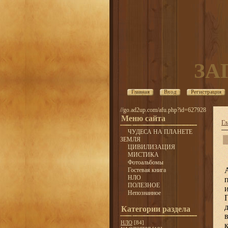
ЗА
Главная
Вход
Регистрация
//go.ad2up.com/afu.php?id=627928
Меню сайта
Гл
ЧУДЕСА НА ПЛАНЕТЕ
ЗЕМЛЯ
ЦИВИЛИЗАЦИЯ
МИСТИКА
Фотоальбомы
Гостевая книга
НЛО
ПОЛЕЗНОЕ
Непознанное
Категории раздела
НЛО
[84]