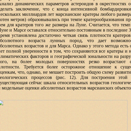
Анализ динамических параметров астероидов в окрестностях 
сделать заключение, что с конца интенсивной бомбардировк
нескольких миллиардов лет марсианские кратеры любого размера
сотен метров) образовывались при темпе кратерообразования п
чем для кратеров того же размера на Луне. Считается, что темп
Луне и Марсе оставался относительно постоянным в последние 3 
время установлена достаточно четкая связь плотности кратеро
абсолютного возраста лунных пород, что дает возможно
абсолютных возрастов и для Марса. Однако у этого метода есть 
нет полной уверенности в том, что сохраняются все кратеры и 
климатических факторов и географической зональности на разр
того, на более молодых поверхностях резко возрастают 
плотности. Требуется более осторожное отношение к сущ
оценкам, что, однако, не мешает построить общую схему развит
геологических процессов (рис. 12). Для построения этой 
существующая сейчас шкала относительных возрастов геологич
и модельные оценки абсолютных возрастов марсианских объекто