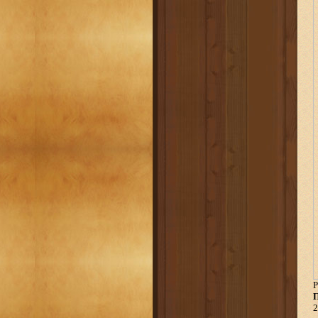
Р
П
2