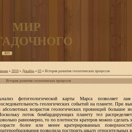
МИР
ГАДОЧНОГО
RSS
авная
»
2010
»
Декабрь
»
03
» История развития геологических процессов
История развития геологических процессов
Анализ фотогеологической карты Марса позволяет лам
последовательность геологических событий на планете. При в
и абсолютных возрастов геологических провинций большое зн
Поскольку поток бомбардирующих планету тел распределяет
довольно равномерно, то по плотности кратеров можно сделать 
возрасте более или менее кратерированных поверхностей
кратерообразования позволила построить шкалу относительных в