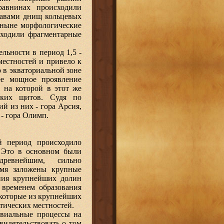
равнинах происходили
лавами днищ кольцевых
 ныне морфологические
сходили фрагментарные
льности в период 1,5 -
местностей и привело к
 в экваториальной зоне
ее мощное проявление
 на которой в этот же
ских щитов. Судя по
й из них - гора Арсия,
 - гора Олимп.
й период происходило
 Это в основном были
ревнейшим, сильно
емя заложены крупные
ния крупнейших долин
 временем образования
екоторые из крупнейших
тических местностей.
ювиальные процессы на
видетельствовать о том