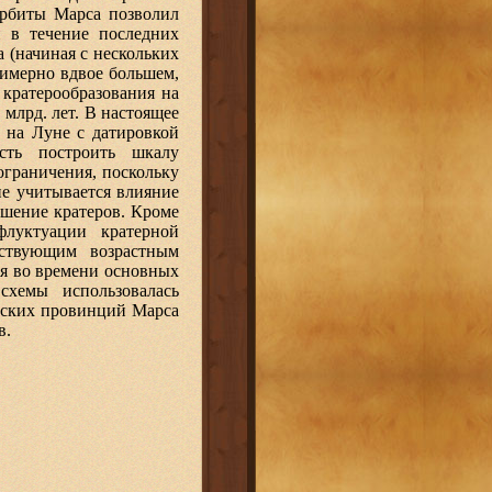
орбиты Марса позволил
и в течение последних
 (начиная с нескольких
римерно вдвое большем,
 кратерообразования на
млрд. лет. В настоящее
в на Луне с датировкой
сть построить шкалу
ограничения, поскольку
не учитывается влияние
ушение кратеров. Кроме
флуктуации кратерной
ествующим возрастным
ия во времени основных
схемы использовалась
еских провинций Марса
в.