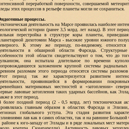
интенсивной переработкой поверхности, совершаемой метеорит
следы этих процессов в рельефе планеты могли не сохраниться.
Эндогенные процессы.
Тектоническая деятельность на Марсе проявилась наиболее инте
геологической истории (ранее 3,5 млрд. лет назад). В этот пери
сильная перестройка в структуре коры планеты, приведша
планетарной дихотомии Марса - высокие уровни южного полу
северного. К этому же периоду, по-видимому, относится 
деятельности в обширной области Фарсида. Структурные 
особенности этой области свидетельствуют о том, что до тог
вулканизм, она испытала длительное по времени куполоо
сопровождавшееся заложением крупной системы радиальных 
древним разломам этого периода относятся системы разломов
Этот период так же характеризуется развитием интенс
деятельности, проявившейся в формировании покровны
древнейших материковых местностей и «затоплении» северн
первые лавовые затопления таких ударных бассейнов, как Элл
также в этот период.
В более поздний период (2 - 0,5 млрд. лет) тектоническая а
проявлялась главным образом в областях Фарсида и Элизии
регионах глобального уступа. Эта стадия развития характ
излияниями лав как в самих областях, так и на равнине Большой
в районе к юго-западу от Эллады и в ряде локальных мест матер
около кратера Скиапарелли). Активность лавовых затопл