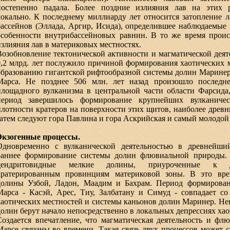
постепенно падала. Более поздние излияния лав на этих 
локально. К последнему миллиарду лет относится затопление 
бассейнов (Эллада, Аргир, Исида), определившее наблюдаемые
особенности внутрибассейновых равнин. В то же время прои
излияния лав в материковых местностях.
Возобновление тектонической активности и магматической деяте
0,2 млрд. лет послужило причиной формирования хаотических 
образованию гигантской рифтообразной системы долин Маринер
Марса. Не позднее 506 млн. лет назад произошло последн
площадного вулканизма в центральной части области Фарсида,
период завершилось формирование крупнейших вулканиче
плотности кратеров на поверхности этих щитов, наиболее древни
затем следуют гора Павлина и гора Аскрийская и самый молодой
Экзогенные процессы.
Одновременно с вулканической деятельностью в древнейши
раннее формирование системы долин флювиальной природы.
дендритовидные мелкие долины, приуроченные к д
кратерированным провинциям материковой зоны. В это вр
долины Узбой, Ладон, Маадим и Бахрам. Период формирова
Марса - Касэй, Арес, Тиу, Залбатану и Симуд - совпадает со
хаотических местностей и системы каньонов долин Маринер. Н
долин берут начало непосредственно в локальных депрессиях хао
Создается впечатление, что магматическая деятельность и фл
Марсе связаны во времени. Такая связь двух процессов может с