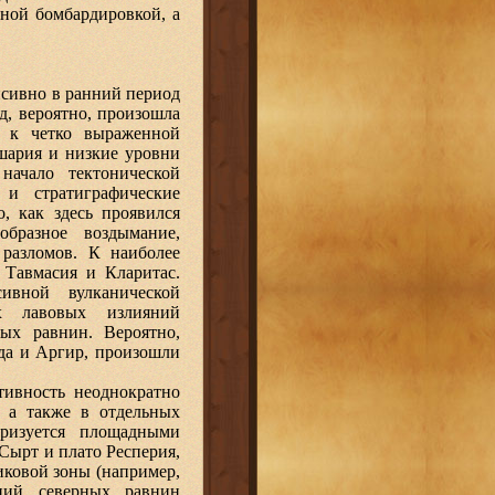
ной бомбардировкой, а
нсивно в ранний период
од, вероятно, произошла
я к четко выраженной
шария и низкие уровни
начало тектонической
и стратиграфические
о, как здесь проявился
бразное воздымание,
разломов. К наиболее
 Тавмасия и Кларитас.
ивной вулканической
х лавовых излияний
ых равнин. Вероятно,
ада и Аргир, произошли
ктивность неоднократно
, а также в отдельных
еризуется площадными
 Сырт и плато Респерия,
иковой зоны (например,
ений северных равнин