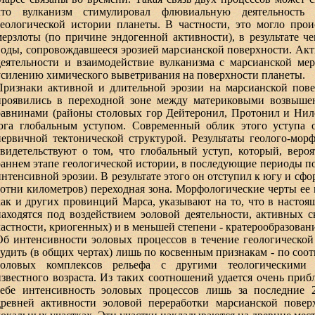
что вулканизм стимулировал флювиальную деятельность
геологической истории планеты. В частности, это могло прои
мерзлоты (по причине эндогенной активности), в результате 
воды, сопровождавшееся эрозией марсианской поверхности. Ак
деятельности и взаимодействие вулканизма с марсианской мер
усилению химического выветривания на поверхности планеты.
Признаки активной и длительной эрозии на марсианской пове
проявились в переходной зоне между материковыми возвыше
равнинами (районы столовых гор Дейтеронил, Протонил и Нило
юга глобальным уступом. Современный облик этого уступа о
первичной тектонической структурой. Результаты геолого-мор
свидетельствуют о том, что глобальный уступ, который, веро
раннем этапе геологической истории, в последующие периоды п
интенсивной эрозии. В результате этого он отступил к югу и сф
сотни километров) переходная зона. Морфологические черты ее
как и других провинций Марса, указывают на то, что в насто
находятся под воздействием эоловой деятельности, активных 
частности, криогенных) и в меньшей степени - кратерообразован
Об интенсивности эоловых процессов в течение геологическо
судить (в общих чертах) лишь по косвенным признакам - по с
эоловых комплексов рельефа с другими теологическими 
известного возраста. Из таких соотношений удается очень приб
себе интенсивность эоловых процессов лишь за последние 
древней активности эоловой переработки марсианской повер