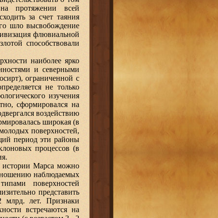
 на протяжении всей
сходить за счет таяния
чего шло высвобождение
тивизация флювиальной
злотой способствовали
рхности наиболее ярко
нностями и северными
сирт), ограниченной с
пределяется не только
фологического изучения
ятно, сформировался на
одвергался воздействию
ормировалась широкая (в
 молодых поверхностей,
ящий период эти районы
склоновых процессов (в
ия.
й истории Марса можно
оотношению наблюдаемых
типами поверхностей
лизительно представить
2 млрд. лет. Признаки
хности встречаются на