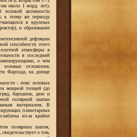
ости (с возрастом 3 - 2
ом около 1 млрд. лет).
й эоловой активности
у, к этому же периоду
речающихся в крупных
роктор), и образование
 интенсивной дефляции
ной способности этого
 плотной атмосферы в
тельности в последний
 доминирующими, о чем
 эоловые отложения,
сти Фарсида, на днище
ьности - пояс эоловых
жен мощной толщей (до
гряд, барханов, дюн и
ерной полярной шапки
чаным материалом. В
минирующих планетарных
слаблена из-за крайне
фтов полярных шапок,
свидетельствует о том,