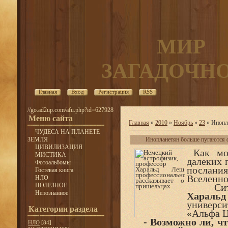
МИР
ЗАГАДОЧН
Главная
Вход
Регистрация
RSS
//go.ad2up.com/afu.php?id=627928
Меню сайта
Главная
»
2010
»
Ноябрь
»
23
» Инопла
ЧУДЕСА НА ПЛАНЕТЕ
ЗЕМЛЯ
Инопланетян больше пугаются ф
ЦИВИЛИЗАЦИЯ
Как мо
МИСТИКА
далеких 
Фотоальбомы
послани
Гостевая книга
Вселенн
НЛО
ПОЛЕЗНОЕ
Ситуац
Непознанное
Хараль
универси
Категории раздела
«Альфа Ц
- Возможно ли, чт
НЛО
[84]