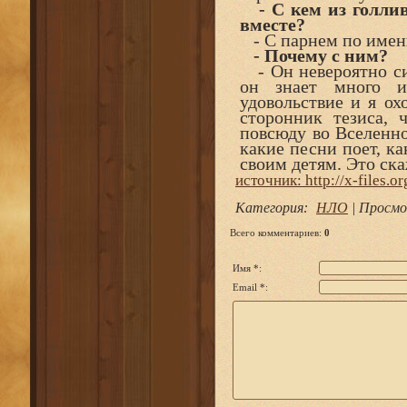
- С кем из голлив
вместе?
- С парнем по имени
- Почему с ним?
- Он невероятно си
он знает много и
удовольствие и я ох
сторонник тезиса, 
повсюду во Вселенно
какие песни поет, к
своим детям. Это ск
источник: http://x-files.or
Категория
:
НЛО
|
Просмо
Всего комментариев
:
0
Имя *:
Email *: