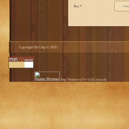
Код *:
Copyright MyCorp © 2026
|
http://bminer.ru/?s=1z1z1.ucoz.ru