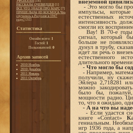
внеземной цивилиз
УФОЛОГИЯ
[18]
РАССКАЗЫ ОЧЕВИДЦЕВ
[1]
- Это могло бы про
ВСЕ ЧТО ЗНАЕМ ПРО МАРС
[7]
импульсы, которые
ПРИШЕЛЬЦЫ ИЗ КОСМОСА Что
естественных исто
случилось в Росуэлле в 1947
году?
[32]
интенсивность долж
смогли их восприним
Статистика
Вау! В 70-е годы 
сигнал, который б
Онлайн всего:
1
больше не появлялс
Гостей:
1
дунул в трубу, сказа
Пользователей:
0
идет ли речь о внезе
естественного ис
Архив записей
длительного времени
2010 Ноябрь
- Что могло бы сод
2010 Декабрь
- Например, математ
2011 Январь
получили, ну скаже
2011 Октябрь
Эйлера 2,718281 ил
можно закодироват
было бы, пожалуй
мощности радио. Ци
то, что я ожидаю, од
- А на что вы наде
- Если удастся сно
книге «Contact»
К
гениальным. Необяз
игр 1936 года, а на
это продлится лишь 