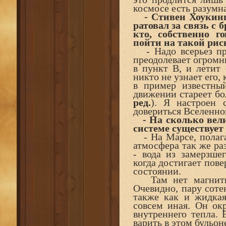
космосе есть разумн
- Стивен Хоукинг 
ратовал за связь с 
кто, собственно г
пойти на такой рис
- Надо всерьез при
преодолевает огромн
в пункт B, и летит
никто не узнает его,
в пример известны
движении стареет бо
ред.
). Я настроен 
довериться Вселенно
- На сколько вели
системе существует
- На Марсе, полага
атмосфера так же раз
- вода из замерзшег
когда достигает пов
состоянии.
Там нет магнитног
Очевидно, пару соте
также как и жидка
совсем иная. Он ок
внутреннего тепла. 
варить в этом бульон