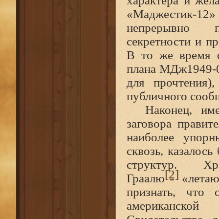
характера и жел
«Маджестик‑1
непрерывно 
секретности и п
В то же время 
плана МДж1949‑0
для прочтения)
публичного сооб
Наконец, им
заговора правит
наиболее упорн
сквозь, казалос
структур. Х
[2]
Граалю
«летаю
признать, что
американской