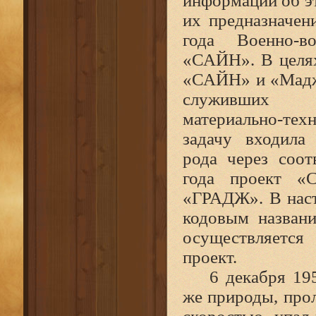
информации об эт
их предназначен
года Военно‑
«САЙН». В целях
«САЙН» и «Мадже
служивших
материально‑те
задачу входила
рода через соо
года проект «
«ГРАДЖ». В наст
кодовым назван
осуществляется
проект.
6 декабря 195
же природы, про