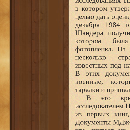
исследованиях Н
в котором утвер
целью дать оценк
декабря 1984 г
Шандера получи
котором была 
фотопленка. На 
несколько стр
известных под н
В этих докуме
военные, кото
тарелки и пришел
В это вре
исследователем 
из первых книг
Документы МДж‑1