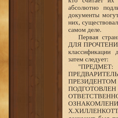
кто считает их
абсолютно подл
документы могут
них, существовал
самом деле.
Первая стра
ДЛЯ ПРОЧТЕНИЯ»
классификации
затем следует:
"ПРЕДМЕТ
ПРЕДВАРИТЕЛ
ПРЕЗИДЕНТО
ПОДГОТОВЛЕН
ОТВЕТСТВЕ
ОЗНАКОМЛ
Х.ХИЛЛЕНКОТТ