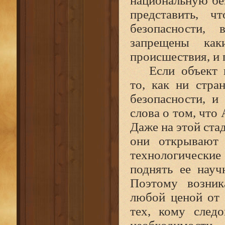
национальную бе
представить, 
безопасности,
запрещены каки
происшествия, и 
Если объект 
то, как ни стр
безопасности, и
слова о том, что
Даже на этой ста
они открывают 
технологически
поднять ее нау
Поэтому возник
любой ценой от 
тех, кому след