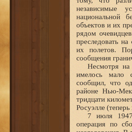
тому, что разл
независимые у
национальной б
объектов и их пр
рядом очевидце
преследовать на
их полетов. По
сообщения гранич
Несмотря на 
имелось мало 
сообщил, что о
районе Нью‑Мек
тридцати километ
Росуэлле (теперь
7 июля 1947
операция по сб