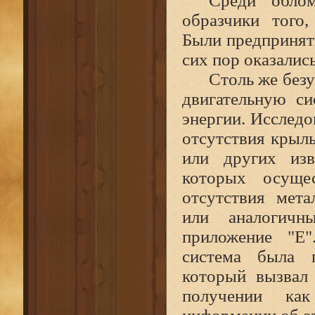
Среди обло
образчики того
Были предпринят
сих пор оказалис
Столь же без
двигательную с
энергии. Исследо
отсутствия крыль
или других из
которых осущес
отсутствия мет
или аналогичн
приложение "Е"
система была 
который вызвал
получении ка