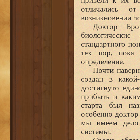
привели к их в
отличались о
возникновении ho
Доктор Бро
биологические
стандартного по
тех пор, пока 
определение.
Почти наверн
создан в какой
достигнуто един
прибыть и каки
старта был наз
особенно доктор
мы имеем дело 
системы.