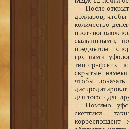
МДж‑12 почти бе
После открыт
долларов, чтобы 
количество денег
противоположн
фальшивыми, н
предметом сп
группами уфоло
типографских по
скрытые намеки
чтобы доказать
дискредитировать
для того и для др
Помимо уфо
скептики, та
корреспондент 