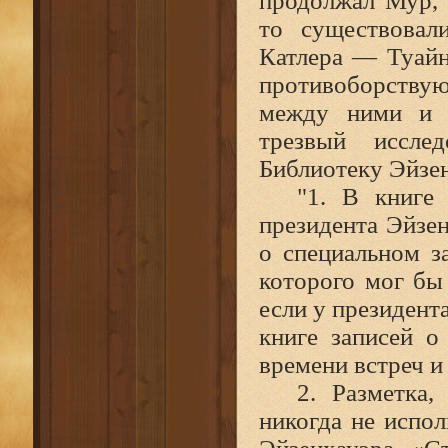
продолжал Мур, 
то существовал
Катлера — Туайн
противоборству
между ними и и
трезвый иссле
Библиотеку Эйзе
"1. В книге
президента Эйзе
о специальном з
которого мог бы
если у президент
книге записей о
времени встреч и
2. Разметка,
никогда не испо