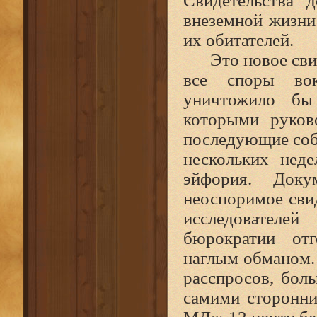
Свидетельства 
внеземной жизни
их обитателей.
Это новое сви
все споры во
уничтожило бы
которыми руков
последующие собы
нескольких нед
эйфория. Доку
неоспоримое свид
исследователе
бюрократии отг
наглым обманом. 
расспросов, бол
самими сторонни