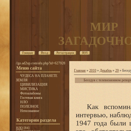
МИР
ЗАГАДОЧН
Главная
Вход
Регистрация
RSS
//go.ad2up.com/afu.php?id=627928
Меню сайта
Главная
»
2010
»
Декабрь
»
29
» Бесед
ЧУДЕСА НА ПЛАНЕТЕ
ЗЕМЛЯ
Беседуя с телевизионном репор
ЦИВИЛИЗАЦИЯ
МИСТИКА
Фотоальбомы
Гостевая книга
НЛО
Как вспомин
ПОЛЕЗНОЕ
Непознанное
интервью, наблю
Категории раздела
1947 года были 
НЛО
[84]