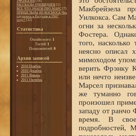
это обстоятель
УФОЛОГИЯ
[18]
РАССКАЗЫ ОЧЕВИДЦЕВ
[1]
Макбрейзела п
ВСЕ ЧТО ЗНАЕМ ПРО МАРС
[7]
ПРИШЕЛЬЦЫ ИЗ КОСМОСА Что
Уилкокса. Сам Ма
случилось в Росуэлле в 1947
году?
[32]
огни за несколь
Статистика
Фостера. Однак
Онлайн всего:
1
того, насколько
Гостей:
1
Пользователей:
0
неясно описал 
Архив записей
мимоходом упомян
2010 Ноябрь
верить Фрэнку К
2010 Декабрь
или нечто неизве
2011 Январь
2011 Октябрь
Марсел признавал
же туманно го
произошел приме
западу от ранчо 
время. В свое
подробностей, 