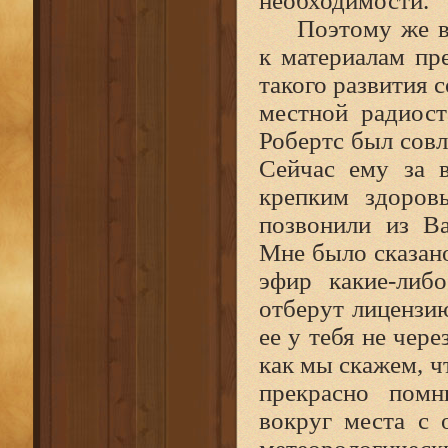
необходимости.
Поэтому же в
к материалам пр
такого развития 
местной радиос
Робертс был сов
Сейчас ему за в
крепким здоров
позвонили из Ва
Мне было сказано
эфир какие‑либ
отберут лицензи
ее у тебя не чере
как мы скажем, ч
прекрасно помн
вокруг места с