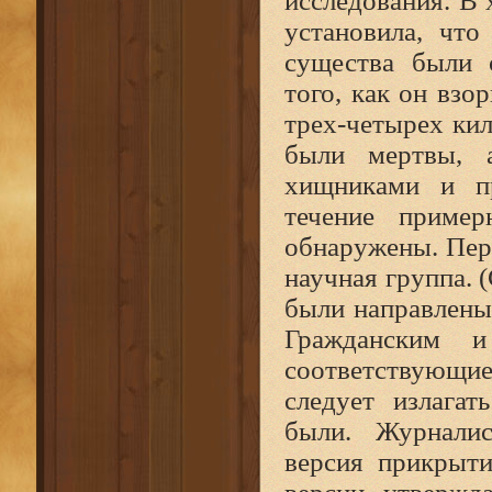
исследования. В 
установила, чт
существа были 
того, как он взо
трех‑четырех кил
были мертвы, 
хищниками и п
течение приме
обнаружены. Пере
научная группа. 
были направлены 
Гражданским 
соответствующие
следует излага
были. Журналис
версия прикрыт