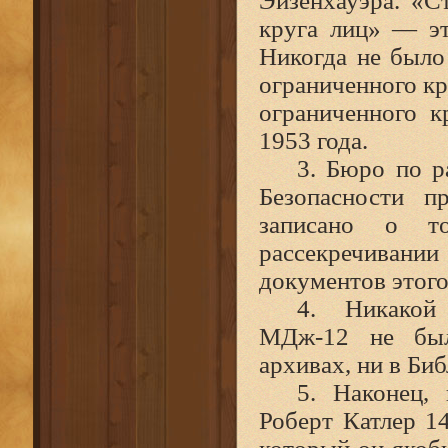
Эйзенхауэра. «С
круга лиц» — эт
Никогда не было
ограниченного кр
ограниченного 
1953 года.
3. Бюро по р
Безопасности п
записано о т
рассекречиван
документов этого
4. Никакой
МДж‑12 не был
архивах, ни в Би
5. Наконец,
Роберт Катлер 14