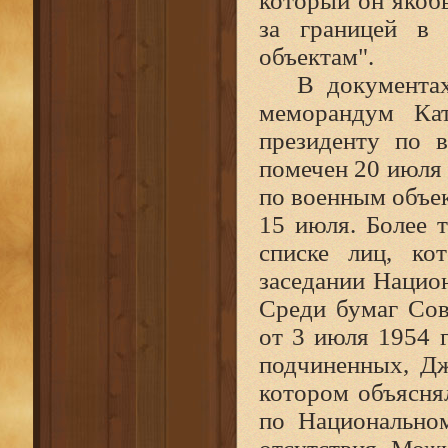
который он якоб
за границей в 
объектам".
В документа
меморандум Кат
президенту по 
помечен 20 июля 1
по военным объек
15 июля. Более 
списке лиц, ко
заседании Нацио
Среди бумаг Сов
от 3 июля 1954 
подчиненных, Дж
котором объясня
по Национально