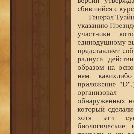
версии утвержд
сбившийся с кур
Генерал Туайн
указанию Президе
участники кот
единодушному выв
представляет со
радиуса действ
образом на осно
нем какихлибо
приложение "D"
организовал 
обнаруженных на
который сделали
хотя эти сущ
биологические 