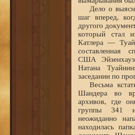
вымарывания был
Дело о выясн
шаг вперед, ко
другого докумен
который стал и
Катлера — Туай
составленная с
США Эйзенхауэр
Натана Туайнин
заседании по пр
Весьма кста
Шандера во вр
архивов, где о
группы 341 и
неожиданно нап
находилась папк