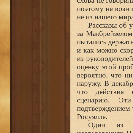
слова не говорил
поэтому не возни
не из нашего мир
Рассказы об у
за Макбрейзелом
пытались держат
и как можно скор
из руководителей
оценку этой про
вероятно, что н
наружу. В декабр
что действия 
сценарию. Эти
подтверждением т
Росуэлле.
Один из н