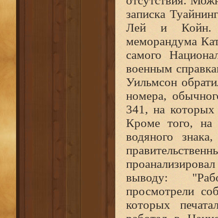
отсутствия. Мож
записка Туайнин
Лей и Койн. 
меморандума Кат
самого Национа
военным справка
Уильмсон обрати
номера, обычног
341, на которых
Кроме того, на
водяного знака
правительствен
проанализиров
выводу: "Раб
просмотрели соб
которых печата