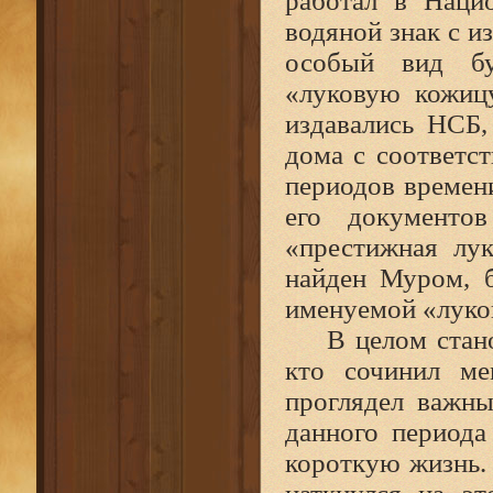
работал в Наци
водяной знак с и
особый вид бу
«луковую кожиц
издавались НСБ,
дома с соответс
периодов времени
его документов
«престижная лу
найден Муром, 
именуемой «луков
В целом стано
кто сочинил ме
проглядел важны
данного периода
короткую жизнь.