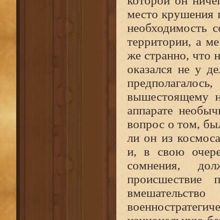
которой он ничег
место крушения п
необходимость с
территории, а ме
же странно, что 
оказался не у де
предполагалось
вышестоящему н
аппарате необыч
вопрос о том, бы
ли он из космоса
и, в свою очер
сомнения, до
происшествие п
вмешательств
военностратегич