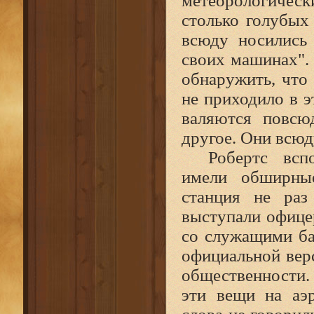
метеорологичес
столько голубых
всюду носились
своих машинах".
обнаружить, что
не приходило в 
валяются повсю
другое. Они всюд
Робертс всп
имели обширны
станция не раз
выступали офицер
со служащими ба
официальной вер
общественности. 
эти вещи на аэ