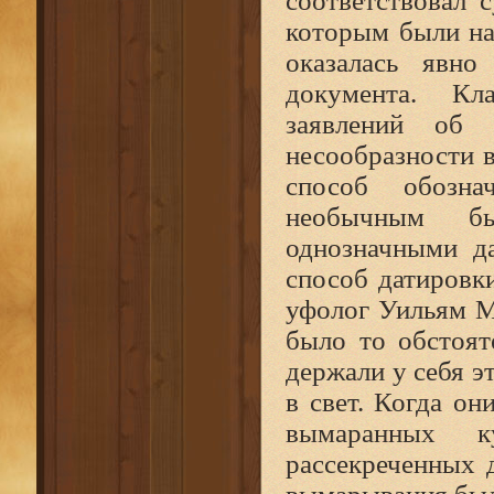
соответствовал 
которым были на
оказалась явно
документа. Кл
заявлений об 
несообразности в
способ обозна
необычным бы
однозначными да
способ датировки
уфолог Уильям 
было то обстоят
держали у себя э
в свет. Когда он
вымаранных к
рассекреченных 