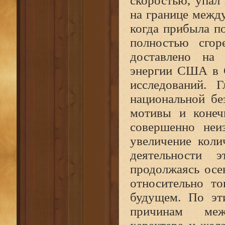
скоростью, упал
на границе межд
когда прибыла по
полностью сгор
доставлено на
энергии США в 
исследований. 
национальной бе
мотивы и конеч
совершенно неи
увеличение коли
деятельности 
продолжаясь осе
относительно т
будущем. По эт
причинам меж