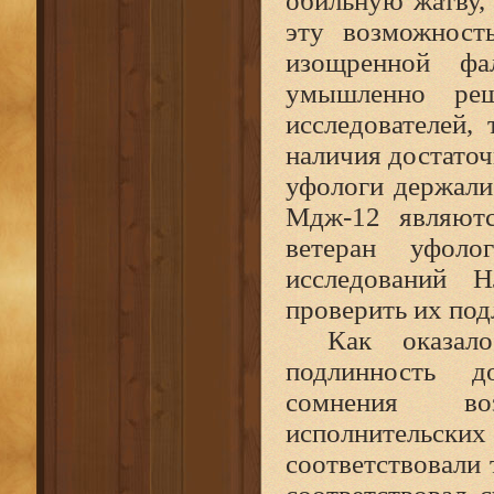
обильную жатву,
эту возможност
изощренной фа
умышленно реш
исследователей,
наличия достаточ
уфологи держали
Мдж‑12 являютс
ветеран уфол
исследований 
проверить их под
Как оказал
подлинность д
сомнения во
исполнительски
соответствовали 