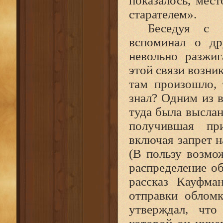
показалось, мес
старателем».
Беседуя с 
вспоминал о др
невольно разжи
этой связи возник
там произошло,
знал? Одним из 
туда была выслан
получившая при
включая запрет н
(В пользу возмо
распределение об
рассказ Кауфма
отправки обломк
утверждал, что