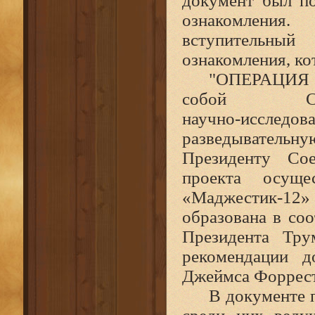
документ был по
ознакомления.
вступительный
ознакомления, ко
"ОПЕРАЦИЯ
собой С
научно‑исслед
разведыватель
Президенту Со
проекта осуще
«Маджестик‑12»
образована в со
Президента Тру
рекомендации д
Джеймса Форресто
В документе 