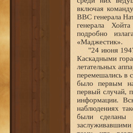
среди них веду
включая команду
ВВС генерала На
генерала Хойта
подробно излаг
«Маджестик».
"24 июня 1947
Каскадными гора
летательных апп
перемешались в с
было первым на
первый случай, 
информации. Вс
наблюдениях так
были сделаны 
заслуживавшими