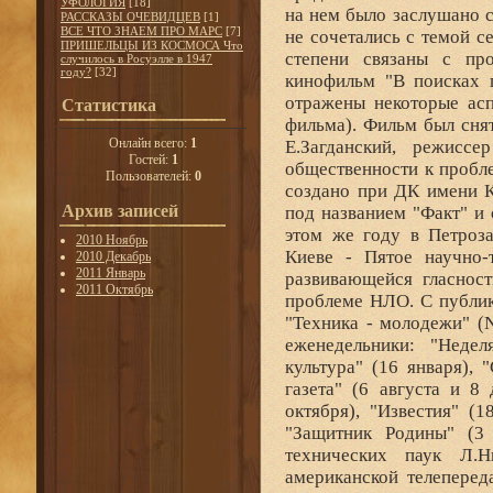
УФОЛОГИЯ
[18]
РАССКАЗЫ ОЧЕВИДЦЕВ
[1]
ВСЕ ЧТО ЗНАЕМ ПРО МАРС
[7]
ПРИШЕЛЬЦЫ ИЗ КОСМОСА Что
случилось в Росуэлле в 1947
году?
[32]
Статистика
Онлайн всего:
1
Гостей:
1
Пользователей:
0
Архив записей
2010 Ноябрь
2010 Декабрь
2011 Январь
2011 Октябрь