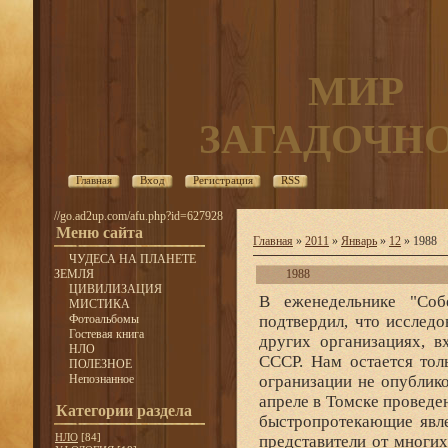
МИР
ЗАГАДОЧН
Главная
Вход
Регистрация
RSS
//go.ad2up.com/afu.php?id=627928
Меню сайта
Главная
»
2011
»
Январь
»
12
» 1988
ЧУДЕСА НА ПЛАНЕТЕ
ЗЕМЛЯ
1988
ЦИВИЛИЗАЦИЯ
В еженедельнике "Собеседник" (N44) представитель ИЗМИРАНа Ю.Платов подтвердил, что исследования АЯ продолжаются не только в ИЗМИРАНе, но и в других организациях, входящих в отделение общей физики и астрономии АН СССР. Нам остается только сожалеть, что в течение прошедших 10 лет все эти огранизации не опубликовали никаких результатов исследований проблемы АЯ. В апреле в Томске проведен научно-технический семинар на тему "Непериодические быстропротекающие явления в окружающей среде", в котором приняли участие представители от многих городов нашей страны. Семинар продолжался 7 дней, и на нем было заслушано свыше 300 докладов, большинство которых, к сожалению, не сочетались с темой семинара. Только примерно 12% докладов были в какой-то степени связаны с проблемой НЛО. Вышел на экраны научно-популярный кинофильм "В поисках пришельцев", в котором впервые в нашей стране были отражены некоторые аспекты проблемы НЛО (они занимали около одной трети фильма). Фильм был снят студией "Киевнаучфильм", авторы А.Мордвин-Щодро и Е.Загданский, режиссер В.Олендер. В целях более широкого привлечения общественности к проблеме НЛО в Ленинграде Комиссией по АЯ ГО СССР было создано при ДК имени Капранова любительское объединение по изучению НЛО под названием "Факт" и организован цикл публичных лекций по этой тематике. В этом же году в Петрозаводске состоялся второй междугородный семинар, а в Киеве - Пятое научно-техническое совещание по проблеме АЯ. В условиях развивающейся гласности в 1988 г. резко возросло количество публикаций по проблеме НЛО. С публикациями выступили: журналы: "Природа и человек" (N6), "Техника - молодежи" (N6), "Крылья Родины" (N8 и 9), "Журналист" (N10 и 12), еженедельники: "Неделя" (N13) и "Собеседник" (N14), газеты: "Советская культура" (16 января), "Социалистическая индустрия" (10 июля), "Строительная газета" (6 августа и 8 декабря), "Вечерний Ленинград" (12 сентября и 20-21 октября), "Известия" (18 сентября), "Ленинградская правда" (15,16 октября) и "Защитник Родины" (3 ноября). В октябре представители СССР - кандидат технических паук Л.Никишин и журналист С.Буланцев - участвовали в американской телепередаче под названием "UFO Cover up Live" ("Сведения об НЛО по-прежнему скрываются"). 1989 В феврале Ленинградской комиссией по АЯ ГО СССР был организован в зале "Октябрьский" "круглый стол" по проблеме НЛО, на котором присутствовало 4000 человек. В "круглом столе" приняли участие ученые из Москвы и Ленинграда, Киева, Калинина, Петрозаводска, а также космонавт Е.Хрунов, летчик-испытатель М.Попович и др. Были продемонстрированы отрывки из американского документального фильма "UFOs are Real" и из американской телевизионной передачи "UFO Cover up Live". Материалы "круглого стола" были отражены в ленинградских газетах и показаны в часовой программе по ленинградскому телевидению. В центральном лектории общества "Знание" в Лениграде был организован цикл публичных лекций по НЛО. В сентябре в Петрозаводске был проведен третий традиционный семинар по проблеме АЯ с участием представителей от 15 городов. Членом бюро
МИСТИКА
Фотоальбомы
Гостевая книга
НЛО
ПОЛЕЗНОЕ
Непознанное
Категории раздела
НЛО
[84]