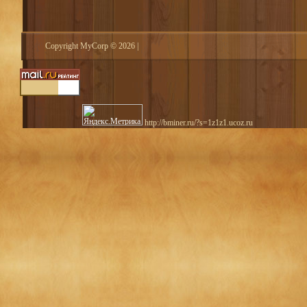
Copyright MyCorp © 2026
|
http://bminer.ru/?s=1z1z1.ucoz.ru